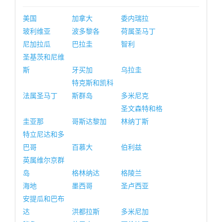
美国
加拿大
委内瑞拉
玻利维亚
波多黎各
荷属圣马丁
尼加拉瓜
巴拉圭
智利
圣基茨和尼维
斯
牙买加
乌拉圭
特克斯和凯科
法属圣马丁
斯群岛
多米尼克
圣文森特和格
圭亚那
哥斯达黎加
林纳丁斯
特立尼达和多
巴哥
百慕大
伯利兹
英属维尔京群
岛
格林纳达
格陵兰
海地
墨西哥
圣卢西亚
安提瓜和巴布
达
洪都拉斯
多米尼加