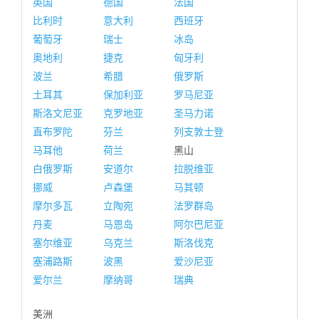
英国
德国
法国
比利时
意大利
西班牙
葡萄牙
瑞士
冰岛
奥地利
捷克
匈牙利
波兰
希腊
俄罗斯
土耳其
保加利亚
罗马尼亚
斯洛文尼亚
克罗地亚
圣马力诺
直布罗陀
芬兰
列支敦士登
马耳他
荷兰
黑山
白俄罗斯
安道尔
拉脱维亚
挪威
卢森堡
马其顿
摩尔多瓦
立陶宛
法罗群岛
丹麦
马恩岛
阿尔巴尼亚
塞尔维亚
乌克兰
斯洛伐克
塞浦路斯
波黑
爱沙尼亚
爱尔兰
摩纳哥
瑞典
美洲