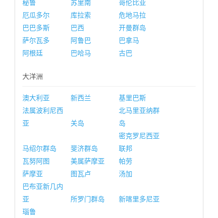
秘鲁
苏里南
哥伦比亚
厄瓜多尔
库拉索
危地马拉
巴巴多斯
巴西
开曼群岛
萨尔瓦多
阿鲁巴
巴拿马
阿根廷
巴哈马
古巴
大洋洲
澳大利亚
新西兰
基里巴斯
法属波利尼西
北马里亚纳群
亚
关岛
岛
密克罗尼西亚
马绍尔群岛
斐济群岛
联邦
瓦努阿图
美属萨摩亚
帕劳
萨摩亚
图瓦卢
汤加
巴布亚新几内
亚
所罗门群岛
新喀里多尼亚
瑙鲁