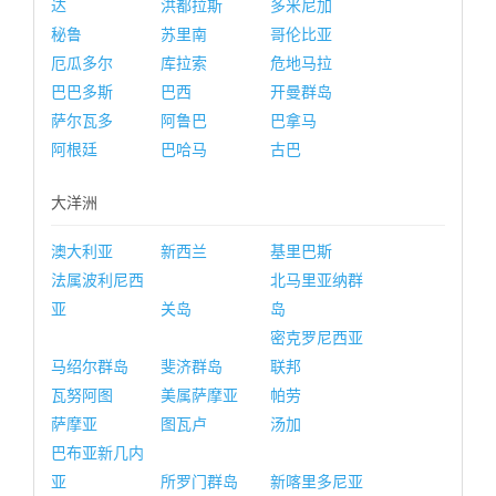
达
洪都拉斯
多米尼加
秘鲁
苏里南
哥伦比亚
厄瓜多尔
库拉索
危地马拉
巴巴多斯
巴西
开曼群岛
萨尔瓦多
阿鲁巴
巴拿马
阿根廷
巴哈马
古巴
大洋洲
澳大利亚
新西兰
基里巴斯
法属波利尼西
北马里亚纳群
亚
关岛
岛
密克罗尼西亚
马绍尔群岛
斐济群岛
联邦
瓦努阿图
美属萨摩亚
帕劳
萨摩亚
图瓦卢
汤加
巴布亚新几内
亚
所罗门群岛
新喀里多尼亚