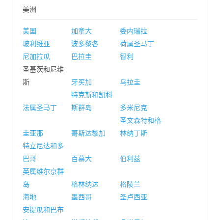
美洲
美国
加拿大
委内瑞拉
玻利维亚
波多黎各
荷属圣马丁
尼加拉瓜
巴拉圭
智利
圣基茨和尼维
斯
牙买加
乌拉圭
特克斯和凯科
法属圣马丁
斯群岛
多米尼克
圣文森特和格
圭亚那
哥斯达黎加
林纳丁斯
特立尼达和多
巴哥
百慕大
伯利兹
英属维尔京群
岛
格林纳达
格陵兰
海地
墨西哥
圣卢西亚
安提瓜和巴布