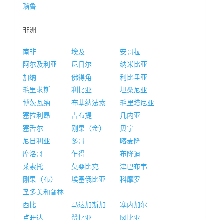
瑙鲁
非洲
南非
埃及
安哥拉
阿尔及利亚
尼日尔
纳米比亚
加纳
佛得角
利比里亚
毛里求斯
利比亚
坦桑尼亚
博茨瓦纳
布基纳法索
毛里塔尼亚
塞拉利昂
吉布提
几内亚
塞舌尔
刚果（金）
贝宁
尼日利亚
多哥
喀麦隆
摩洛哥
乍得
布隆迪
莱索托
莫桑比克
津巴布韦
刚果（布）
埃塞俄比亚
科摩罗
圣多美和普林
西比
马达加斯加
塞内加尔
卢旺达
赞比亚
冈比亚