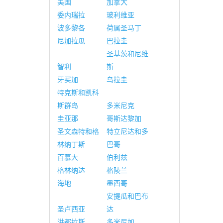
美国
加拿大
委内瑞拉
玻利维亚
波多黎各
荷属圣马丁
尼加拉瓜
巴拉圭
圣基茨和尼维
智利
斯
牙买加
乌拉圭
特克斯和凯科
斯群岛
多米尼克
圭亚那
哥斯达黎加
圣文森特和格
特立尼达和多
林纳丁斯
巴哥
百慕大
伯利兹
格林纳达
格陵兰
海地
墨西哥
安提瓜和巴布
圣卢西亚
达
洪都拉斯
多米尼加