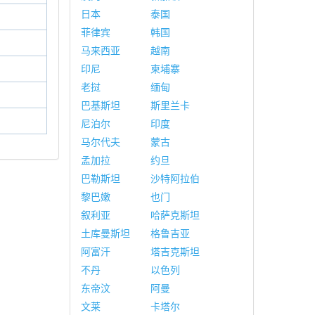
日本
泰国
菲律宾
韩国
马来西亚
越南
印尼
柬埔寨
老挝
缅甸
巴基斯坦
斯里兰卡
尼泊尔
印度
马尔代夫
蒙古
孟加拉
约旦
巴勒斯坦
沙特阿拉伯
黎巴嫩
也门
叙利亚
哈萨克斯坦
土库曼斯坦
格鲁吉亚
阿富汗
塔吉克斯坦
不丹
以色列
东帝汶
阿曼
文莱
卡塔尔