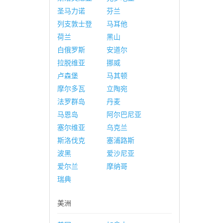
圣马力诺
芬兰
列支敦士登
马耳他
荷兰
黑山
白俄罗斯
安道尔
拉脱维亚
挪威
卢森堡
马其顿
摩尔多瓦
立陶宛
法罗群岛
丹麦
马恩岛
阿尔巴尼亚
塞尔维亚
乌克兰
斯洛伐克
塞浦路斯
波黑
爱沙尼亚
爱尔兰
摩纳哥
瑞典
美洲