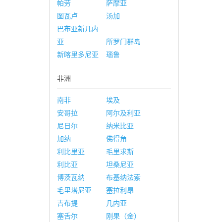
帕劳
萨摩亚
图瓦卢
汤加
巴布亚新几内
亚
所罗门群岛
新喀里多尼亚
瑙鲁
非洲
南非
埃及
安哥拉
阿尔及利亚
尼日尔
纳米比亚
加纳
佛得角
利比里亚
毛里求斯
利比亚
坦桑尼亚
博茨瓦纳
布基纳法索
毛里塔尼亚
塞拉利昂
吉布提
几内亚
塞舌尔
刚果（金）