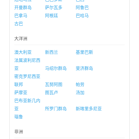
开曼群岛
萨尔瓦多
阿鲁巴
巴拿马
阿根廷
巴哈马
古巴
大洋洲
澳大利亚
新西兰
基里巴斯
法属波利尼西
亚
马绍尔群岛
斐济群岛
密克罗尼西亚
联邦
瓦努阿图
帕劳
萨摩亚
图瓦卢
汤加
巴布亚新几内
亚
所罗门群岛
新喀里多尼亚
瑙鲁
非洲