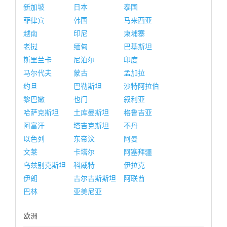
新加坡
日本
泰国
菲律宾
韩国
马来西亚
越南
印尼
柬埔寨
老挝
缅甸
巴基斯坦
斯里兰卡
尼泊尔
印度
马尔代夫
蒙古
孟加拉
约旦
巴勒斯坦
沙特阿拉伯
黎巴嫩
也门
叙利亚
哈萨克斯坦
土库曼斯坦
格鲁吉亚
阿富汗
塔吉克斯坦
不丹
以色列
东帝汶
阿曼
文莱
卡塔尔
阿塞拜疆
乌兹别克斯坦
科威特
伊拉克
伊朗
吉尔吉斯斯坦
阿联酋
巴林
亚美尼亚
欧洲