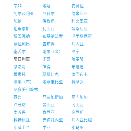
南非
埃及
安哥拉
阿尔及利亚
尼日尔
纳米比亚
加纳
佛得角
利比里亚
毛里求斯
利比亚
坦桑尼亚
博茨瓦纳
布基纳法索
毛里塔尼亚
塞拉利昂
吉布提
几内亚
塞舌尔
刚果（金）
贝宁
尼日利亚
多哥
喀麦隆
摩洛哥
乍得
布隆迪
莱索托
莫桑比克
津巴布韦
刚果（布）
埃塞俄比亚
科摩罗
圣多美和普林
西比
马达加斯加
塞内加尔
卢旺达
赞比亚
冈比亚
南苏丹
肯尼亚
突尼斯
科特迪瓦
赤道几内亚
几内亚比绍
斯威士兰
中非
索马里