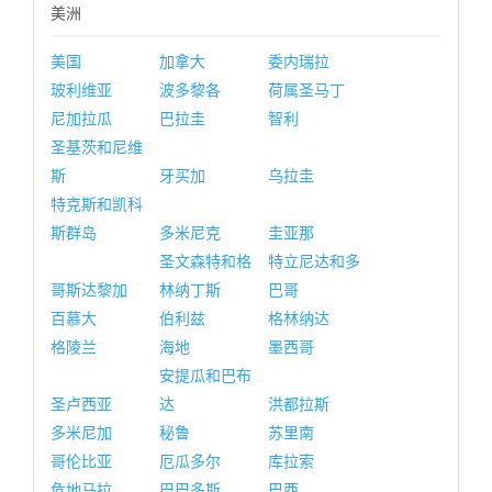
美洲
美国
加拿大
委内瑞拉
玻利维亚
波多黎各
荷属圣马丁
尼加拉瓜
巴拉圭
智利
圣基茨和尼维
斯
牙买加
乌拉圭
特克斯和凯科
斯群岛
多米尼克
圭亚那
圣文森特和格
特立尼达和多
哥斯达黎加
林纳丁斯
巴哥
百慕大
伯利兹
格林纳达
格陵兰
海地
墨西哥
安提瓜和巴布
圣卢西亚
达
洪都拉斯
多米尼加
秘鲁
苏里南
哥伦比亚
厄瓜多尔
库拉索
危地马拉
巴巴多斯
巴西