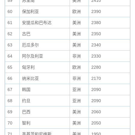
59
苏里南
美洲
2410
60
保加利亚
欧洲
2390
61
安提瓜和巴布达
美洲
2380
62
古巴
美洲
2350
63
厄瓜多尔
美洲
2340
64
阿尔及利亚
非洲
2330
65
匈牙利
欧洲
2280
66
纳米比亚
非洲
2170
67
韩国
亚洲
2090
68
约旦
亚洲
2090
69
巴西
美洲
2060
70
智利
美洲
2050
71
圣基茨和尼维斯
美洲
1950