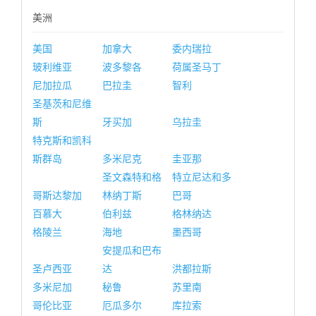
美洲
美国
加拿大
委内瑞拉
玻利维亚
波多黎各
荷属圣马丁
尼加拉瓜
巴拉圭
智利
圣基茨和尼维
斯
牙买加
乌拉圭
特克斯和凯科
斯群岛
多米尼克
圭亚那
圣文森特和格
特立尼达和多
哥斯达黎加
林纳丁斯
巴哥
百慕大
伯利兹
格林纳达
格陵兰
海地
墨西哥
安提瓜和巴布
圣卢西亚
达
洪都拉斯
多米尼加
秘鲁
苏里南
哥伦比亚
厄瓜多尔
库拉索