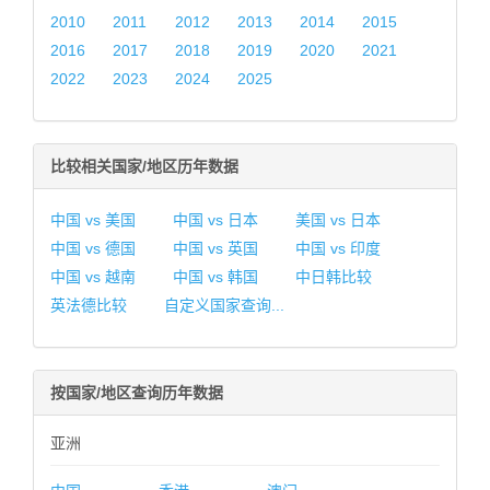
2010
2011
2012
2013
2014
2015
2016
2017
2018
2019
2020
2021
2022
2023
2024
2025
比较相关国家/地区历年数据
中国 vs 美国
中国 vs 日本
美国 vs 日本
中国 vs 德国
中国 vs 英国
中国 vs 印度
中国 vs 越南
中国 vs 韩国
中日韩比较
英法德比较
自定义国家查询...
按国家/地区查询历年数据
亚洲