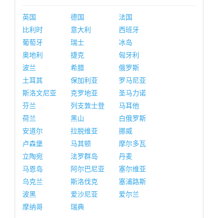
英国
德国
法国
比利时
意大利
西班牙
葡萄牙
瑞士
冰岛
奥地利
捷克
匈牙利
波兰
希腊
俄罗斯
土耳其
保加利亚
罗马尼亚
斯洛文尼亚
克罗地亚
圣马力诺
芬兰
列支敦士登
马耳他
荷兰
黑山
白俄罗斯
安道尔
拉脱维亚
挪威
卢森堡
马其顿
摩尔多瓦
立陶宛
法罗群岛
丹麦
马恩岛
阿尔巴尼亚
塞尔维亚
乌克兰
斯洛伐克
塞浦路斯
波黑
爱沙尼亚
爱尔兰
摩纳哥
瑞典