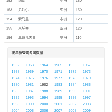
152
缅甸
亚洲
180
153
尼泊尔
亚洲
150
154
索马里
非洲
120
155
柬埔寨
亚洲
120
156
赤道几内亚
非洲
110
按年份查询各国数据
1962
1963
1964
1965
1966
1967
1968
1969
1970
1971
1972
1973
1974
1975
1976
1977
1978
1979
1980
1981
1982
1983
1984
1985
1986
1987
1988
1989
1990
1991
1992
1993
1994
1995
1996
1997
1998
1999
2000
2001
2002
2003
2004
2005
2006
2007
2008
2009