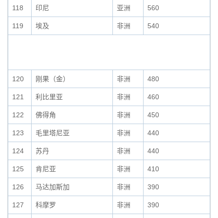
118
印尼
亚洲
560
119
埃及
非洲
540
120
刚果（金）
非洲
480
121
利比里亚
非洲
460
122
佛得角
非洲
450
123
毛里塔尼亚
非洲
440
124
苏丹
非洲
440
125
肯尼亚
非洲
410
126
马达加斯加
非洲
390
127
科摩罗
非洲
390