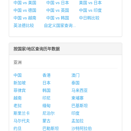
中国 vs 美国
中国 vs 日本
美国 vs 日本
中国 vs 德国
中国 vs 英国
中国 vs 印度
中国 vs 越南
中国 vs 韩国
中日韩比较
英法德比较
自定义国家查询...
按国家/地区查询历年数据
亚洲
中国
香港
澳门
新加坡
日本
泰国
菲律宾
韩国
马来西亚
越南
印尼
柬埔寨
老挝
缅甸
巴基斯坦
斯里兰卡
尼泊尔
印度
马尔代夫
蒙古
孟加拉
约旦
巴勒斯坦
沙特阿拉伯