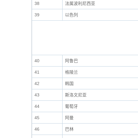
38
法属波利尼西亚
39
以色列
40
阿鲁巴
41
格陵兰
42
韩国
43
斯洛文尼亚
44
葡萄牙
45
阿曼
46
巴林