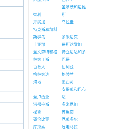
圣基茨和尼维
智利
斯
牙买加
乌拉圭
特克斯和凯科
斯群岛
多米尼克
圭亚那
哥斯达黎加
圣文森特和格
特立尼达和多
林纳丁斯
巴哥
百慕大
伯利兹
格林纳达
格陵兰
海地
墨西哥
安提瓜和巴布
圣卢西亚
达
洪都拉斯
多米尼加
秘鲁
苏里南
哥伦比亚
厄瓜多尔
库拉索
危地马拉