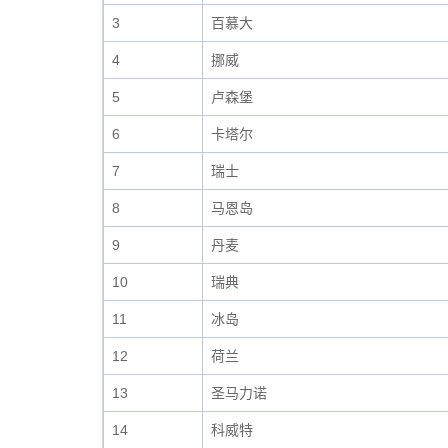
3
百慕大
4
挪威
5
卢森堡
6
卡塔尔
7
瑞士
8
马恩岛
9
丹麦
10
瑞典
11
冰岛
12
荷兰
13
圣马力诺
14
科威特