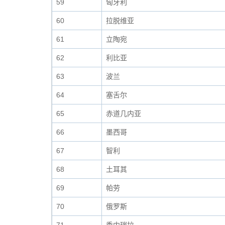
59
匈牙利
60
拉脱维亚
61
立陶宛
62
利比亚
63
波兰
64
塞舌尔
65
赤道几内亚
66
墨西哥
67
智利
68
土耳其
69
帕劳
70
俄罗斯