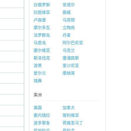
白俄罗斯
安道尔
拉脱维亚
挪威
卢森堡
马其顿
摩尔多瓦
立陶宛
法罗群岛
丹麦
马恩岛
阿尔巴尼亚
塞尔维亚
乌克兰
斯洛伐克
塞浦路斯
波黑
爱沙尼亚
爱尔兰
摩纳哥
瑞典
美洲
美国
加拿大
委内瑞拉
玻利维亚
波多黎各
荷属圣马丁
尼加拉瓜
巴拉圭