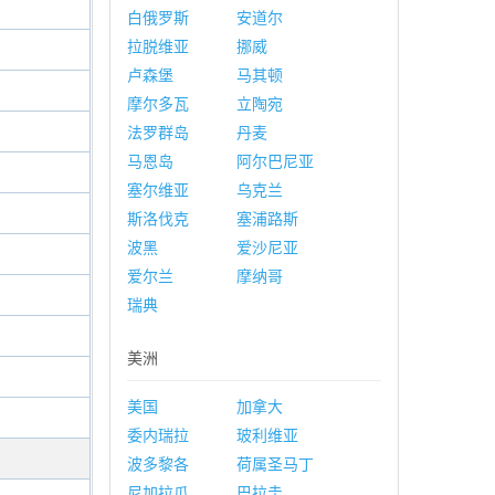
白俄罗斯
安道尔
拉脱维亚
挪威
卢森堡
马其顿
摩尔多瓦
立陶宛
法罗群岛
丹麦
马恩岛
阿尔巴尼亚
塞尔维亚
乌克兰
斯洛伐克
塞浦路斯
波黑
爱沙尼亚
爱尔兰
摩纳哥
瑞典
美洲
美国
加拿大
委内瑞拉
玻利维亚
波多黎各
荷属圣马丁
尼加拉瓜
巴拉圭