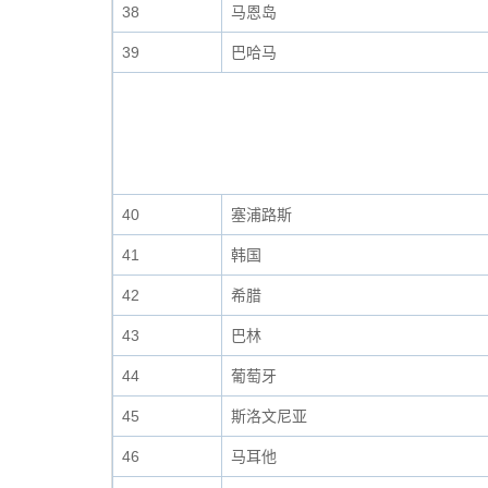
38
马恩岛
39
巴哈马
40
塞浦路斯
41
韩国
42
希腊
43
巴林
44
葡萄牙
45
斯洛文尼亚
46
马耳他