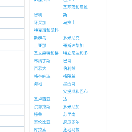
圣基茨和尼维
智利
斯
牙买加
乌拉圭
特克斯和凯科
斯群岛
多米尼克
圭亚那
哥斯达黎加
圣文森特和格
特立尼达和多
林纳丁斯
巴哥
百慕大
伯利兹
格林纳达
格陵兰
海地
墨西哥
安提瓜和巴布
圣卢西亚
达
洪都拉斯
多米尼加
秘鲁
苏里南
哥伦比亚
厄瓜多尔
库拉索
危地马拉