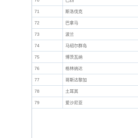
70
巴西
71
斯洛伐克
72
巴拿马
73
波兰
74
马绍尔群岛
75
博茨瓦纳
76
格林纳达
77
哥斯达黎加
78
土耳其
79
爱沙尼亚