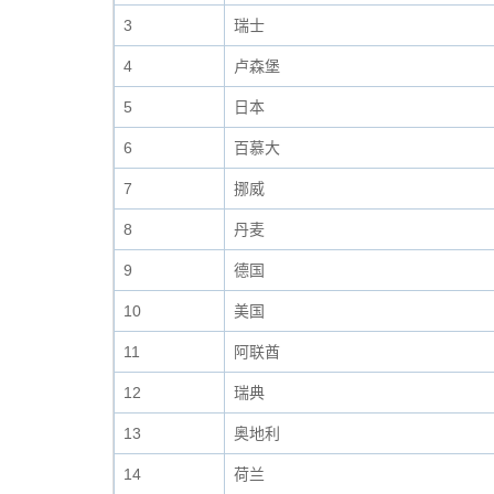
3
瑞士
4
卢森堡
5
日本
6
百慕大
7
挪威
8
丹麦
9
德国
10
美国
11
阿联酋
12
瑞典
13
奥地利
14
荷兰