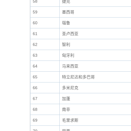
58
捷克
59
墨西哥
60
瑙鲁
61
圣卢西亚
62
智利
63
匈牙利
64
马来西亚
65
特立尼达和多巴哥
66
多米尼克
67
加蓬
68
南非
69
毛里求斯