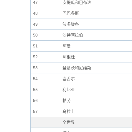
47
安提瓜和巴布达
48
巴巴多斯
49
波多黎各
50
沙特阿拉伯
51
阿曼
52
阿根廷
53
圣基茨和尼维斯
54
塞舌尔
55
利比亚
56
帕劳
57
乌拉圭
全世界