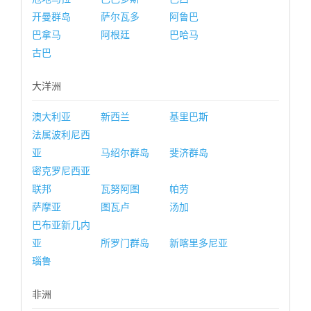
开曼群岛
萨尔瓦多
阿鲁巴
巴拿马
阿根廷
巴哈马
古巴
大洋洲
澳大利亚
新西兰
基里巴斯
法属波利尼西
亚
马绍尔群岛
斐济群岛
密克罗尼西亚
联邦
瓦努阿图
帕劳
萨摩亚
图瓦卢
汤加
巴布亚新几内
亚
所罗门群岛
新喀里多尼亚
瑙鲁
非洲