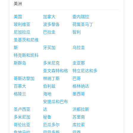
美洲
美国
加拿大
委内瑞拉
玻利维亚
波多黎各
荷属圣马丁
尼加拉瓜
巴拉圭
智利
圣基茨和尼维
斯
牙买加
乌拉圭
特克斯和凯科
斯群岛
多米尼克
圭亚那
圣文森特和格
特立尼达和多
哥斯达黎加
林纳丁斯
巴哥
百慕大
伯利兹
格林纳达
格陵兰
海地
墨西哥
安提瓜和巴布
圣卢西亚
达
洪都拉斯
多米尼加
秘鲁
苏里南
哥伦比亚
厄瓜多尔
库拉索
危地马拉
巴巴多斯
巴西