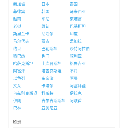
新加坡
日本
泰国
菲律宾
韩国
马来西亚
越南
印尼
柬埔寨
老挝
缅甸
巴基斯坦
斯里兰卡
尼泊尔
印度
马尔代夫
蒙古
孟加拉
约旦
巴勒斯坦
沙特阿拉伯
黎巴嫩
也门
叙利亚
哈萨克斯坦
土库曼斯坦
格鲁吉亚
阿富汗
塔吉克斯坦
不丹
以色列
东帝汶
阿曼
文莱
卡塔尔
阿塞拜疆
乌兹别克斯坦
科威特
伊拉克
伊朗
吉尔吉斯斯坦
阿联酋
巴林
亚美尼亚
欧洲