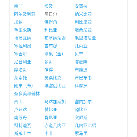
南非
埃及
安哥拉
阿尔及利亚
尼日尔
纳米比亚
加纳
佛得角
利比里亚
毛里求斯
利比亚
坦桑尼亚
博茨瓦纳
布基纳法索
毛里塔尼亚
塞拉利昂
吉布提
几内亚
塞舌尔
刚果（金）
贝宁
尼日利亚
多哥
喀麦隆
摩洛哥
乍得
布隆迪
莱索托
莫桑比克
津巴布韦
刚果（布）
埃塞俄比亚
科摩罗
圣多美和普林
西比
马达加斯加
塞内加尔
卢旺达
赞比亚
冈比亚
南苏丹
肯尼亚
突尼斯
科特迪瓦
赤道几内亚
几内亚比绍
斯威士兰
中非
索马里