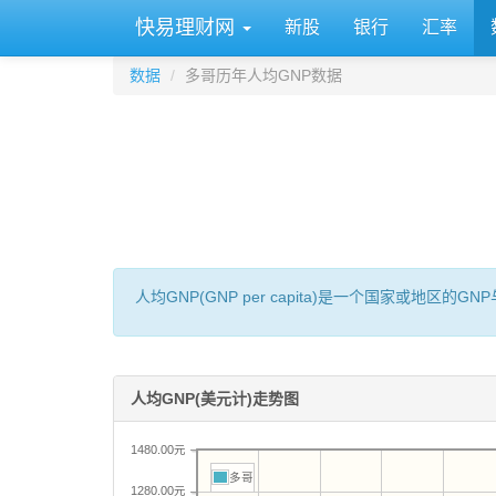
快易理财网
新股
银行
汇率
数据
多哥历年人均GNP数据
人均GNP(GNP per capita)是一个国家或地
人均GNP(美元计)走势图
1480.00元
多哥
1280.00元