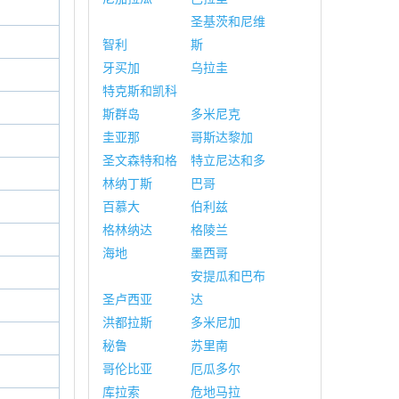
圣基茨和尼维
智利
斯
牙买加
乌拉圭
特克斯和凯科
斯群岛
多米尼克
圭亚那
哥斯达黎加
圣文森特和格
特立尼达和多
林纳丁斯
巴哥
百慕大
伯利兹
格林纳达
格陵兰
海地
墨西哥
安提瓜和巴布
圣卢西亚
达
洪都拉斯
多米尼加
秘鲁
苏里南
哥伦比亚
厄瓜多尔
库拉索
危地马拉