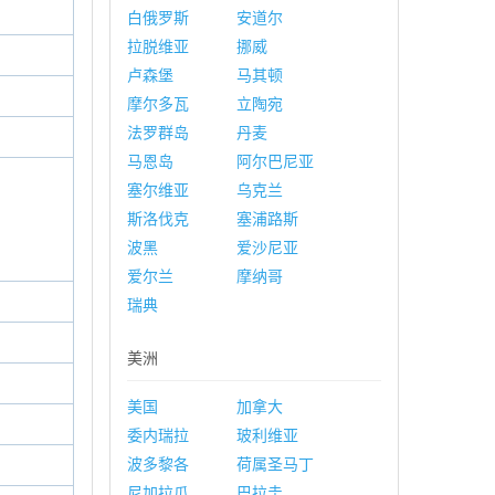
白俄罗斯
安道尔
拉脱维亚
挪威
卢森堡
马其顿
摩尔多瓦
立陶宛
法罗群岛
丹麦
马恩岛
阿尔巴尼亚
塞尔维亚
乌克兰
斯洛伐克
塞浦路斯
波黑
爱沙尼亚
爱尔兰
摩纳哥
瑞典
美洲
美国
加拿大
委内瑞拉
玻利维亚
波多黎各
荷属圣马丁
尼加拉瓜
巴拉圭