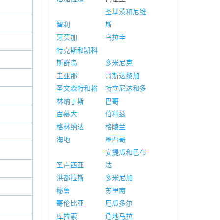
圣基茨和尼维
智利
斯
牙买加
乌拉圭
特克斯和凯科
斯群岛
多米尼克
圭亚那
哥斯达黎加
圣文森特和格
特立尼达和多
林纳丁斯
巴哥
百慕大
伯利兹
格林纳达
格陵兰
海地
墨西哥
安提瓜和巴布
圣卢西亚
达
洪都拉斯
多米尼加
秘鲁
苏里南
哥伦比亚
厄瓜多尔
库拉索
危地马拉