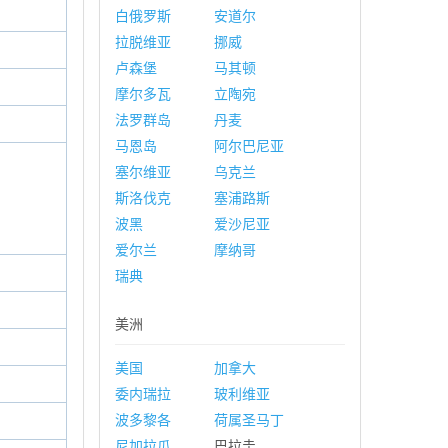
白俄罗斯
安道尔
拉脱维亚
挪威
卢森堡
马其顿
摩尔多瓦
立陶宛
法罗群岛
丹麦
马恩岛
阿尔巴尼亚
塞尔维亚
乌克兰
斯洛伐克
塞浦路斯
波黑
爱沙尼亚
爱尔兰
摩纳哥
瑞典
美洲
美国
加拿大
委内瑞拉
玻利维亚
波多黎各
荷属圣马丁
尼加拉瓜
巴拉圭