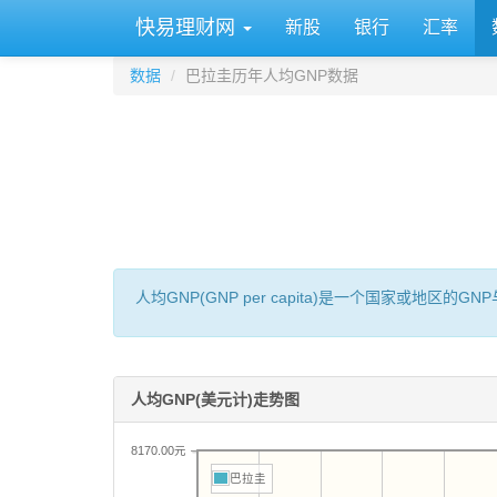
快易理财网
新股
银行
汇率
数据
巴拉圭历年人均GNP数据
人均GNP(GNP per capita)是一个国家或地
人均GNP(美元计)走势图
8170.00元
巴拉圭