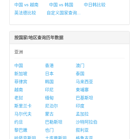
中国 vs 越南
中国 vs 韩国
中日韩比较
英法德比较
自定义国家查询...
按国家/地区查询历年数据
亚洲
中国
香港
澳门
新加坡
日本
泰国
菲律宾
韩国
马来西亚
越南
印尼
柬埔寨
老挝
缅甸
巴基斯坦
斯里兰卡
尼泊尔
印度
马尔代夫
蒙古
孟加拉
约旦
巴勒斯坦
沙特阿拉伯
黎巴嫩
也门
叙利亚
哈萨克斯坦
土库曼斯坦
格鲁吉亚