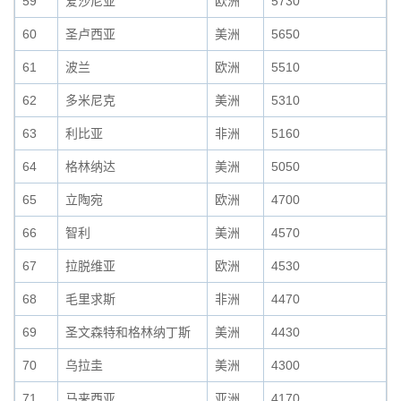
59
爱沙尼亚
欧洲
5730
60
圣卢西亚
美洲
5650
61
波兰
欧洲
5510
62
多米尼克
美洲
5310
63
利比亚
非洲
5160
64
格林纳达
美洲
5050
65
立陶宛
欧洲
4700
66
智利
美洲
4570
67
拉脱维亚
欧洲
4530
68
毛里求斯
非洲
4470
69
圣文森特和格林纳丁斯
美洲
4430
70
乌拉圭
美洲
4300
71
马来西亚
亚洲
4170