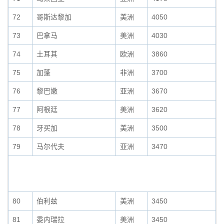
72
哥斯达黎加
美洲
4050
73
巴拿马
美洲
4030
74
土耳其
欧洲
3860
75
加蓬
非洲
3700
76
黎巴嫩
亚洲
3670
77
阿根廷
美洲
3620
78
牙买加
美洲
3500
79
马尔代夫
亚洲
3470
80
伯利兹
美洲
3450
81
委内瑞拉
美洲
3450