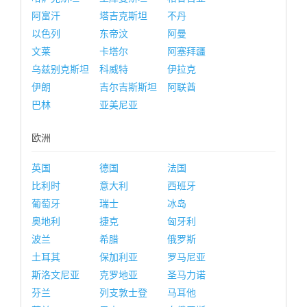
阿富汗
塔吉克斯坦
不丹
以色列
东帝汶
阿曼
文莱
卡塔尔
阿塞拜疆
乌兹别克斯坦
科威特
伊拉克
伊朗
吉尔吉斯斯坦
阿联酋
巴林
亚美尼亚
欧洲
英国
德国
法国
比利时
意大利
西班牙
葡萄牙
瑞士
冰岛
奥地利
捷克
匈牙利
波兰
希腊
俄罗斯
土耳其
保加利亚
罗马尼亚
斯洛文尼亚
克罗地亚
圣马力诺
芬兰
列支敦士登
马耳他