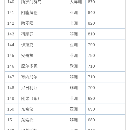
140
所罗门群岛
大洋洲
870
141
阿塞拜疆
亚洲
840
142
喀麦隆
非洲
820
143
科摩罗
非洲
810
144
伊拉克
亚洲
790
145
安哥拉
非洲
780
146
摩尔多瓦
欧洲
710
147
塞内加尔
非洲
710
148
尼日利亚
非洲
700
149
刚果（布）
非洲
690
150
东帝汶
亚洲
690
151
莱索托
非洲
680