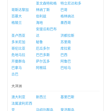
圣文森特和格
特立尼达和多
哥斯达黎加
林纳丁斯
巴哥
百慕大
伯利兹
格林纳达
格陵兰
海地
墨西哥
安提瓜和巴布
圣卢西亚
达
洪都拉斯
多米尼加
秘鲁
苏里南
哥伦比亚
厄瓜多尔
库拉索
危地马拉
巴巴多斯
巴西
开曼群岛
萨尔瓦多
阿鲁巴
巴拿马
阿根廷
巴哈马
古巴
大洋洲
澳大利亚
新西兰
基里巴斯
法属波利尼西
亚
马绍尔群岛
斐济群岛