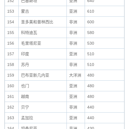
152
巴基斯坦
亚洲
640
153
蒙古
亚洲
610
154
圣多美和普林西比
非洲
600
155
科特迪瓦
非洲
580
156
毛里塔尼亚
非洲
530
157
印度
亚洲
510
158
苏丹
非洲
510
159
巴布亚新几内亚
大洋洲
480
160
也门
亚洲
480
161
越南
亚洲
480
162
贝宁
非洲
440
163
孟加拉
亚洲
440
164
坦桑尼亚
非洲
430