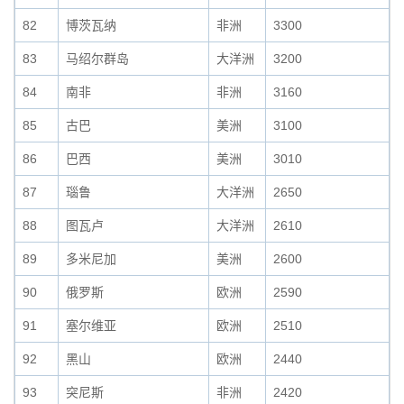
82
博茨瓦纳
非洲
3300
83
马绍尔群岛
大洋洲
3200
84
南非
非洲
3160
85
古巴
美洲
3100
86
巴西
美洲
3010
87
瑙鲁
大洋洲
2650
88
图瓦卢
大洋洲
2610
89
多米尼加
美洲
2600
90
俄罗斯
欧洲
2590
91
塞尔维亚
欧洲
2510
92
黑山
欧洲
2440
93
突尼斯
非洲
2420