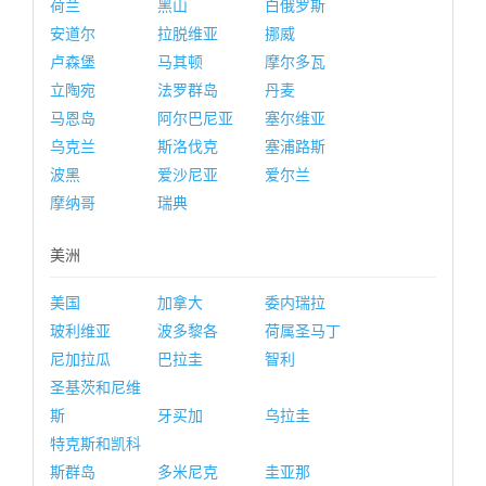
荷兰
黑山
白俄罗斯
安道尔
拉脱维亚
挪威
卢森堡
马其顿
摩尔多瓦
立陶宛
法罗群岛
丹麦
马恩岛
阿尔巴尼亚
塞尔维亚
乌克兰
斯洛伐克
塞浦路斯
波黑
爱沙尼亚
爱尔兰
摩纳哥
瑞典
美洲
美国
加拿大
委内瑞拉
玻利维亚
波多黎各
荷属圣马丁
尼加拉瓜
巴拉圭
智利
圣基茨和尼维
斯
牙买加
乌拉圭
特克斯和凯科
斯群岛
多米尼克
圭亚那