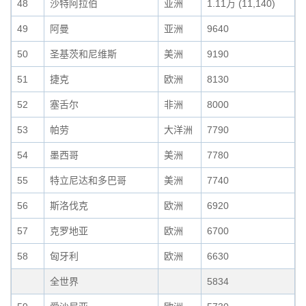
48
沙特阿拉伯
亚洲
1.11万 (11,140)
49
阿曼
亚洲
9640
50
圣基茨和尼维斯
美洲
9190
51
捷克
欧洲
8130
52
塞舌尔
非洲
8000
53
帕劳
大洋洲
7790
54
墨西哥
美洲
7780
55
特立尼达和多巴哥
美洲
7740
56
斯洛伐克
欧洲
6920
57
克罗地亚
欧洲
6700
58
匈牙利
欧洲
6630
全世界
5834