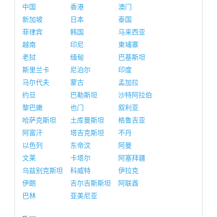
中国
香港
澳门
新加坡
日本
泰国
菲律宾
韩国
马来西亚
越南
印尼
柬埔寨
老挝
缅甸
巴基斯坦
斯里兰卡
尼泊尔
印度
马尔代夫
蒙古
孟加拉
约旦
巴勒斯坦
沙特阿拉伯
黎巴嫩
也门
叙利亚
哈萨克斯坦
土库曼斯坦
格鲁吉亚
阿富汗
塔吉克斯坦
不丹
以色列
东帝汶
阿曼
文莱
卡塔尔
阿塞拜疆
乌兹别克斯坦
科威特
伊拉克
伊朗
吉尔吉斯斯坦
阿联酋
巴林
亚美尼亚