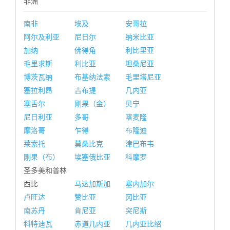
非洲
南非
埃及
安哥拉
阿尔及利亚
尼日尔
纳米比亚
加纳
佛得角
利比里亚
毛里求斯
利比亚
坦桑尼亚
博茨瓦纳
布基纳法索
毛里塔尼亚
塞拉利昂
吉布提
几内亚
塞舌尔
刚果（金）
贝宁
尼日利亚
多哥
喀麦隆
摩洛哥
乍得
布隆迪
莱索托
莫桑比克
津巴布韦
刚果（布）
埃塞俄比亚
科摩罗
圣多美和普林
西比
马达加斯加
塞内加尔
卢旺达
赞比亚
冈比亚
南苏丹
肯尼亚
突尼斯
科特迪瓦
赤道几内亚
几内亚比绍