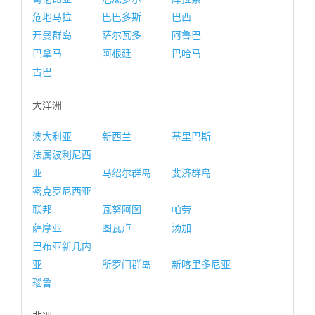
危地马拉
巴巴多斯
巴西
开曼群岛
萨尔瓦多
阿鲁巴
巴拿马
阿根廷
巴哈马
古巴
大洋洲
澳大利亚
新西兰
基里巴斯
法属波利尼西
亚
马绍尔群岛
斐济群岛
密克罗尼西亚
联邦
瓦努阿图
帕劳
萨摩亚
图瓦卢
汤加
巴布亚新几内
亚
所罗门群岛
新喀里多尼亚
瑙鲁