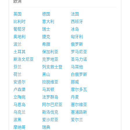
欧洲
英国
德国
法国
比利时
意大利
西班牙
葡萄牙
瑞士
冰岛
奥地利
捷克
匈牙利
波兰
希腊
俄罗斯
土耳其
保加利亚
罗马尼亚
斯洛文尼亚
克罗地亚
圣马力诺
芬兰
列支敦士登
马耳他
荷兰
黑山
白俄罗斯
安道尔
拉脱维亚
挪威
卢森堡
马其顿
摩尔多瓦
立陶宛
法罗群岛
丹麦
马恩岛
阿尔巴尼亚
塞尔维亚
乌克兰
斯洛伐克
塞浦路斯
波黑
爱沙尼亚
爱尔兰
摩纳哥
瑞典