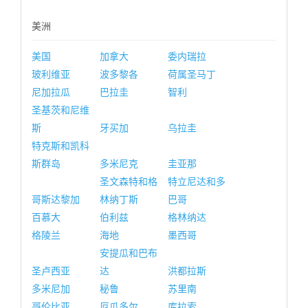
美洲
美国
加拿大
委内瑞拉
玻利维亚
波多黎各
荷属圣马丁
尼加拉瓜
巴拉圭
智利
圣基茨和尼维
斯
牙买加
乌拉圭
特克斯和凯科
斯群岛
多米尼克
圭亚那
圣文森特和格
特立尼达和多
哥斯达黎加
林纳丁斯
巴哥
百慕大
伯利兹
格林纳达
格陵兰
海地
墨西哥
安提瓜和巴布
圣卢西亚
达
洪都拉斯
多米尼加
秘鲁
苏里南
哥伦比亚
厄瓜多尔
库拉索