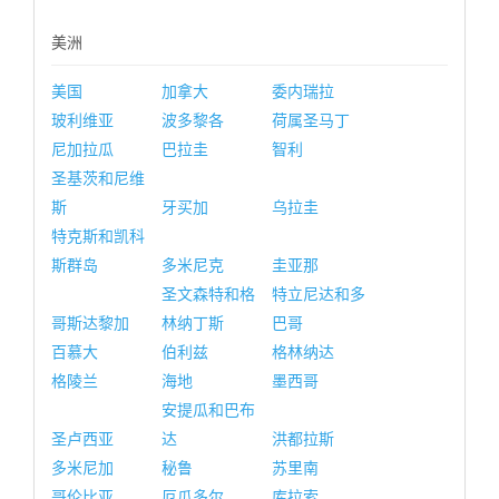
美洲
美国
加拿大
委内瑞拉
玻利维亚
波多黎各
荷属圣马丁
尼加拉瓜
巴拉圭
智利
圣基茨和尼维
斯
牙买加
乌拉圭
特克斯和凯科
斯群岛
多米尼克
圭亚那
圣文森特和格
特立尼达和多
哥斯达黎加
林纳丁斯
巴哥
百慕大
伯利兹
格林纳达
格陵兰
海地
墨西哥
安提瓜和巴布
圣卢西亚
达
洪都拉斯
多米尼加
秘鲁
苏里南
哥伦比亚
厄瓜多尔
库拉索