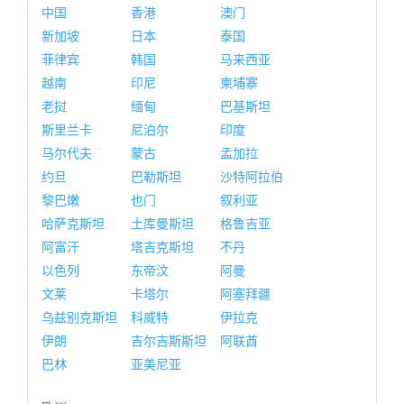
中国
香港
澳门
新加坡
日本
泰国
菲律宾
韩国
马来西亚
越南
印尼
柬埔寨
老挝
缅甸
巴基斯坦
斯里兰卡
尼泊尔
印度
马尔代夫
蒙古
孟加拉
约旦
巴勒斯坦
沙特阿拉伯
黎巴嫩
也门
叙利亚
哈萨克斯坦
土库曼斯坦
格鲁吉亚
阿富汗
塔吉克斯坦
不丹
以色列
东帝汶
阿曼
文莱
卡塔尔
阿塞拜疆
乌兹别克斯坦
科威特
伊拉克
伊朗
吉尔吉斯斯坦
阿联酋
巴林
亚美尼亚