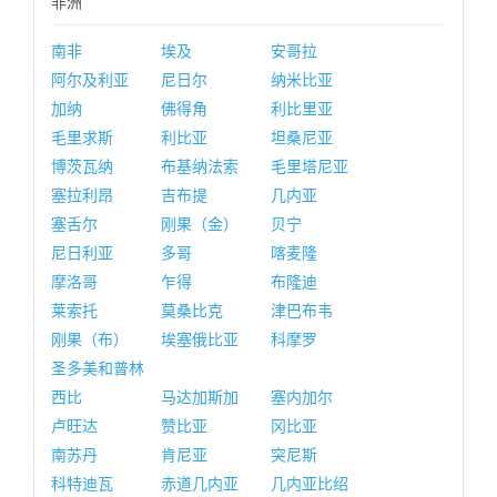
非洲
南非
埃及
安哥拉
阿尔及利亚
尼日尔
纳米比亚
加纳
佛得角
利比里亚
毛里求斯
利比亚
坦桑尼亚
博茨瓦纳
布基纳法索
毛里塔尼亚
塞拉利昂
吉布提
几内亚
塞舌尔
刚果（金）
贝宁
尼日利亚
多哥
喀麦隆
摩洛哥
乍得
布隆迪
莱索托
莫桑比克
津巴布韦
刚果（布）
埃塞俄比亚
科摩罗
圣多美和普林
西比
马达加斯加
塞内加尔
卢旺达
赞比亚
冈比亚
南苏丹
肯尼亚
突尼斯
科特迪瓦
赤道几内亚
几内亚比绍