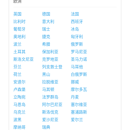
欧洲
英国
德国
法国
比利时
意大利
西班牙
葡萄牙
瑞士
冰岛
奥地利
捷克
匈牙利
波兰
希腊
俄罗斯
土耳其
保加利亚
罗马尼亚
斯洛文尼亚
克罗地亚
圣马力诺
芬兰
列支敦士登
马耳他
荷兰
黑山
白俄罗斯
安道尔
拉脱维亚
挪威
卢森堡
马其顿
摩尔多瓦
立陶宛
法罗群岛
丹麦
马恩岛
阿尔巴尼亚
塞尔维亚
乌克兰
斯洛伐克
塞浦路斯
波黑
爱沙尼亚
爱尔兰
摩纳哥
瑞典