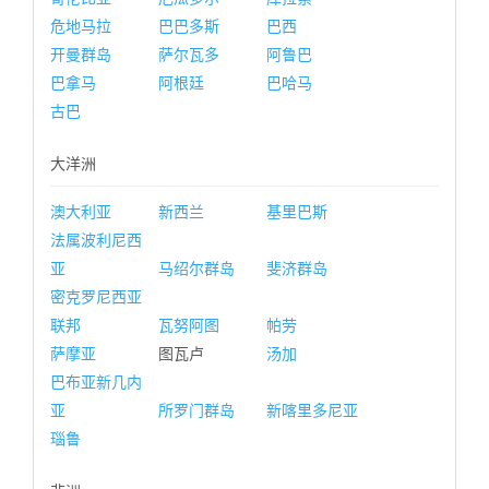
危地马拉
巴巴多斯
巴西
开曼群岛
萨尔瓦多
阿鲁巴
巴拿马
阿根廷
巴哈马
古巴
大洋洲
澳大利亚
新西兰
基里巴斯
法属波利尼西
亚
马绍尔群岛
斐济群岛
密克罗尼西亚
联邦
瓦努阿图
帕劳
萨摩亚
图瓦卢
汤加
巴布亚新几内
亚
所罗门群岛
新喀里多尼亚
瑙鲁