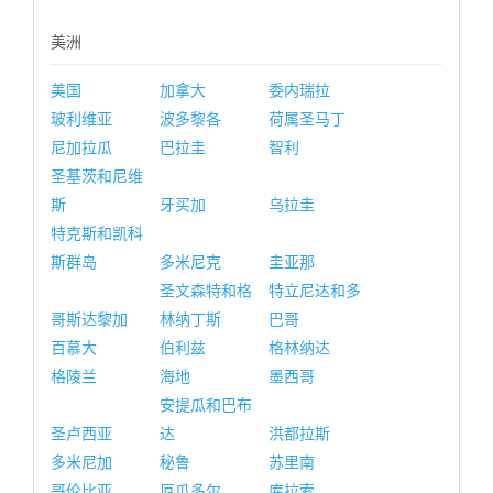
美洲
美国
加拿大
委内瑞拉
玻利维亚
波多黎各
荷属圣马丁
尼加拉瓜
巴拉圭
智利
圣基茨和尼维
斯
牙买加
乌拉圭
特克斯和凯科
斯群岛
多米尼克
圭亚那
圣文森特和格
特立尼达和多
哥斯达黎加
林纳丁斯
巴哥
百慕大
伯利兹
格林纳达
格陵兰
海地
墨西哥
安提瓜和巴布
圣卢西亚
达
洪都拉斯
多米尼加
秘鲁
苏里南
哥伦比亚
厄瓜多尔
库拉索