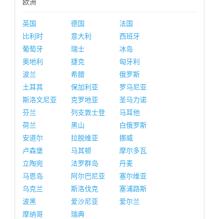
欧洲
英国
德国
法国
比利时
意大利
西班牙
葡萄牙
瑞士
冰岛
奥地利
捷克
匈牙利
波兰
希腊
俄罗斯
土耳其
保加利亚
罗马尼亚
斯洛文尼亚
克罗地亚
圣马力诺
芬兰
列支敦士登
马耳他
荷兰
黑山
白俄罗斯
安道尔
拉脱维亚
挪威
卢森堡
马其顿
摩尔多瓦
立陶宛
法罗群岛
丹麦
马恩岛
阿尔巴尼亚
塞尔维亚
乌克兰
斯洛伐克
塞浦路斯
波黑
爱沙尼亚
爱尔兰
摩纳哥
瑞典