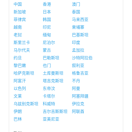
中国
香港
澳门
新加坡
日本
泰国
菲律宾
韩国
马来西亚
越南
印尼
柬埔寨
老挝
缅甸
巴基斯坦
斯里兰卡
尼泊尔
印度
马尔代夫
蒙古
孟加拉
约旦
巴勒斯坦
沙特阿拉伯
黎巴嫩
也门
叙利亚
哈萨克斯坦
土库曼斯坦
格鲁吉亚
阿富汗
塔吉克斯坦
不丹
以色列
东帝汶
阿曼
文莱
卡塔尔
阿塞拜疆
乌兹别克斯坦
科威特
伊拉克
伊朗
吉尔吉斯斯坦
阿联酋
巴林
亚美尼亚