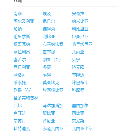
非洲
南非
埃及
安哥拉
阿尔及利亚
尼日尔
纳米比亚
加纳
佛得角
利比里亚
毛里求斯
利比亚
坦桑尼亚
博茨瓦纳
布基纳法索
毛里塔尼亚
塞拉利昂
吉布提
几内亚
塞舌尔
刚果（金）
贝宁
尼日利亚
多哥
喀麦隆
摩洛哥
乍得
布隆迪
莱索托
莫桑比克
津巴布韦
刚果（布）
埃塞俄比亚
科摩罗
圣多美和普林
西比
马达加斯加
塞内加尔
卢旺达
赞比亚
冈比亚
南苏丹
肯尼亚
突尼斯
科特迪瓦
赤道几内亚
几内亚比绍