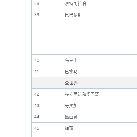
38
沙特阿拉伯
39
巴巴多斯
40
乌拉圭
41
巴拿马
全世界
42
特立尼达和多巴哥
43
牙买加
44
墨西哥
45
加蓬