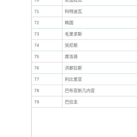
70
尼加拉瓜
71
科特迪瓦
72
韩国
73
毛里求斯
74
突尼斯
75
摩洛哥
76
洪都拉斯
77
利比里亚
78
巴布亚新几内亚
79
巴拉圭