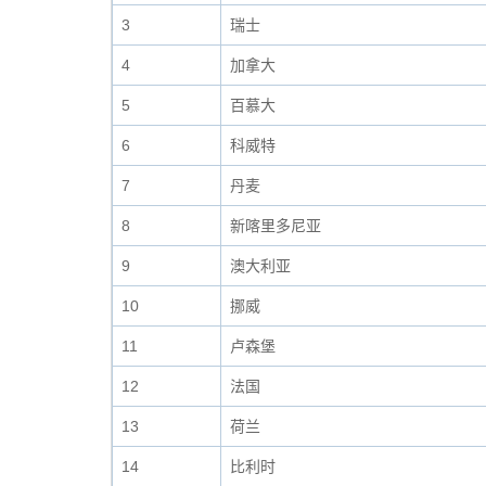
3
瑞士
4
加拿大
5
百慕大
6
科威特
7
丹麦
8
新喀里多尼亚
9
澳大利亚
10
挪威
11
卢森堡
12
法国
13
荷兰
14
比利时