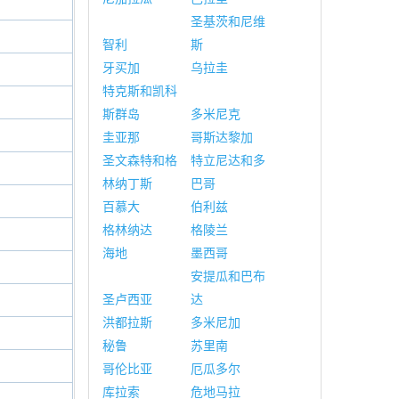
圣基茨和尼维
智利
斯
牙买加
乌拉圭
特克斯和凯科
斯群岛
多米尼克
圭亚那
哥斯达黎加
圣文森特和格
特立尼达和多
林纳丁斯
巴哥
百慕大
伯利兹
格林纳达
格陵兰
海地
墨西哥
安提瓜和巴布
圣卢西亚
达
洪都拉斯
多米尼加
秘鲁
苏里南
哥伦比亚
厄瓜多尔
库拉索
危地马拉