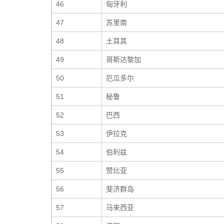
46
匈牙利
47
苏里南
48
土耳其
49
哥斯达黎加
50
厄瓜多尔
51
秘鲁
52
巴西
53
伊拉克
54
伯利兹
55
赞比亚
56
斐济群岛
57
马来西亚