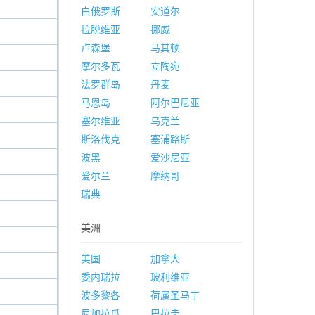
白俄罗斯
安道尔
拉脱维亚
挪威
卢森堡
马其顿
摩尔多瓦
立陶宛
法罗群岛
丹麦
马恩岛
阿尔巴尼亚
塞尔维亚
乌克兰
斯洛伐克
塞浦路斯
波黑
爱沙尼亚
爱尔兰
摩纳哥
瑞典
美洲
美国
加拿大
委内瑞拉
玻利维亚
波多黎各
荷属圣马丁
尼加拉瓜
巴拉圭