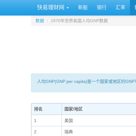
快易理财网
新股
银行
汇率
数据
1970年世界各国人均GNP数据
人均GNP(GNP per capita)是一个国家或地
排名
国家/地区
1
美国
2
瑞典