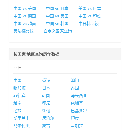
中国 vs 美国
中国 vs 日本
美国 vs 日本
中国 vs 德国
中国 vs 英国
中国 vs 印度
中国 vs 越南
中国 vs 韩国
中日韩比较
英法德比较
自定义国家查询...
按国家/地区查询历年数据
亚洲
中国
香港
澳门
新加坡
日本
泰国
菲律宾
韩国
马来西亚
越南
印尼
柬埔寨
老挝
缅甸
巴基斯坦
斯里兰卡
尼泊尔
印度
马尔代夫
蒙古
孟加拉