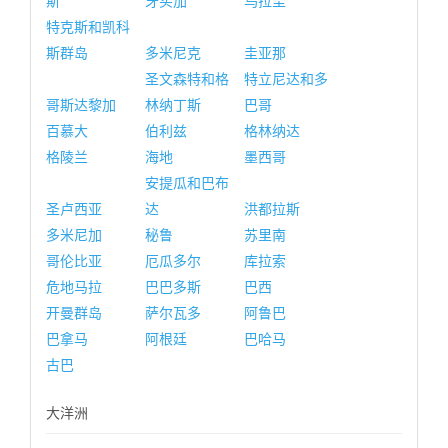
斯
牙买加
乌拉圭
特克斯和凯科
斯群岛
多米尼克
圭亚那
圣文森特和格
特立尼达和多
哥斯达黎加
林纳丁斯
巴哥
百慕大
伯利兹
格林纳达
格陵兰
海地
墨西哥
安提瓜和巴布
圣卢西亚
达
洪都拉斯
多米尼加
秘鲁
苏里南
哥伦比亚
厄瓜多尔
库拉索
危地马拉
巴巴多斯
巴西
开曼群岛
萨尔瓦多
阿鲁巴
巴拿马
阿根廷
巴哈马
古巴
大洋洲