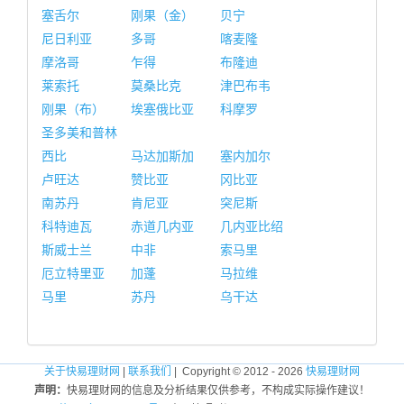
塞舌尔
刚果（金）
贝宁
尼日利亚
多哥
喀麦隆
摩洛哥
乍得
布隆迪
莱索托
莫桑比克
津巴布韦
刚果（布）
埃塞俄比亚
科摩罗
圣多美和普林
西比
马达加斯加
塞内加尔
卢旺达
赞比亚
冈比亚
南苏丹
肯尼亚
突尼斯
科特迪瓦
赤道几内亚
几内亚比绍
斯威士兰
中非
索马里
厄立特里亚
加蓬
马拉维
马里
苏丹
乌干达
关于快易理财网
|
联系我们
| Copyright © 2012 - 2026
快易理财网
声明：
快易理财网的信息及分析结果仅供参考，不构成实际操作建议！