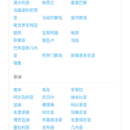
澳大利亚
新西兰
基里巴斯
法属波利尼西
亚
马绍尔群岛
斐济群岛
密克罗尼西亚
联邦
瓦努阿图
帕劳
萨摩亚
图瓦卢
汤加
巴布亚新几内
亚
所罗门群岛
新喀里多尼亚
瑙鲁
非洲
南非
埃及
安哥拉
阿尔及利亚
尼日尔
纳米比亚
加纳
佛得角
利比里亚
毛里求斯
利比亚
坦桑尼亚
博茨瓦纳
布基纳法索
毛里塔尼亚
塞拉利昂
吉布提
几内亚