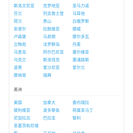
斯洛文尼亚
克罗地亚
圣马力诺
芬兰
列支敦士登
马耳他
荷兰
黑山
白俄罗斯
安道尔
拉脱维亚
挪威
卢森堡
马其顿
摩尔多瓦
立陶宛
法罗群岛
丹麦
马恩岛
阿尔巴尼亚
塞尔维亚
乌克兰
斯洛伐克
塞浦路斯
波黑
爱沙尼亚
爱尔兰
摩纳哥
瑞典
美洲
美国
加拿大
委内瑞拉
玻利维亚
波多黎各
荷属圣马丁
尼加拉瓜
巴拉圭
智利
圣基茨和尼维