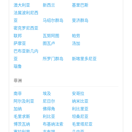
澳大利亚
新西兰
基里巴斯
法属波利尼西
亚
马绍尔群岛
斐济群岛
密克罗尼西亚
联邦
瓦努阿图
帕劳
萨摩亚
图瓦卢
汤加
巴布亚新几内
亚
所罗门群岛
新喀里多尼亚
瑙鲁
非洲
南非
埃及
安哥拉
阿尔及利亚
尼日尔
纳米比亚
加纳
佛得角
利比里亚
毛里求斯
利比亚
坦桑尼亚
博茨瓦纳
布基纳法索
毛里塔尼亚
塞拉利昂
吉布提
几内亚