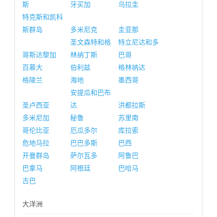
斯
牙买加
乌拉圭
特克斯和凯科
斯群岛
多米尼克
圭亚那
圣文森特和格
特立尼达和多
哥斯达黎加
林纳丁斯
巴哥
百慕大
伯利兹
格林纳达
格陵兰
海地
墨西哥
安提瓜和巴布
圣卢西亚
达
洪都拉斯
多米尼加
秘鲁
苏里南
哥伦比亚
厄瓜多尔
库拉索
危地马拉
巴巴多斯
巴西
开曼群岛
萨尔瓦多
阿鲁巴
巴拿马
阿根廷
巴哈马
古巴
大洋洲