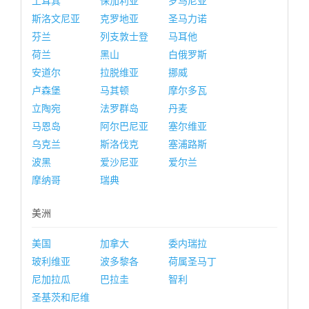
土耳其
保加利亚
罗马尼亚
斯洛文尼亚
克罗地亚
圣马力诺
芬兰
列支敦士登
马耳他
荷兰
黑山
白俄罗斯
安道尔
拉脱维亚
挪威
卢森堡
马其顿
摩尔多瓦
立陶宛
法罗群岛
丹麦
马恩岛
阿尔巴尼亚
塞尔维亚
乌克兰
斯洛伐克
塞浦路斯
波黑
爱沙尼亚
爱尔兰
摩纳哥
瑞典
美洲
美国
加拿大
委内瑞拉
玻利维亚
波多黎各
荷属圣马丁
尼加拉瓜
巴拉圭
智利
圣基茨和尼维