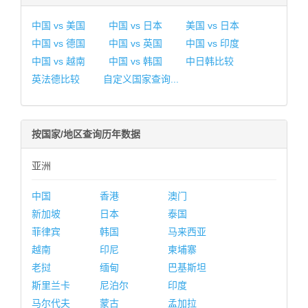
中国 vs 美国
中国 vs 日本
美国 vs 日本
中国 vs 德国
中国 vs 英国
中国 vs 印度
中国 vs 越南
中国 vs 韩国
中日韩比较
英法德比较
自定义国家查询...
按国家/地区查询历年数据
亚洲
中国
香港
澳门
新加坡
日本
泰国
菲律宾
韩国
马来西亚
越南
印尼
柬埔寨
老挝
缅甸
巴基斯坦
斯里兰卡
尼泊尔
印度
马尔代夫
蒙古
孟加拉