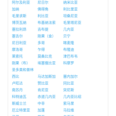
阿尔及利亚
尼日尔
纳米比亚
加纳
佛得角
利比里亚
毛里求斯
利比亚
坦桑尼亚
博茨瓦纳
布基纳法索
毛里塔尼亚
塞拉利昂
吉布提
几内亚
塞舌尔
刚果（金）
贝宁
尼日利亚
多哥
喀麦隆
摩洛哥
乍得
布隆迪
莱索托
莫桑比克
津巴布韦
刚果（布）
埃塞俄比亚
科摩罗
圣多美和普林
西比
马达加斯加
塞内加尔
卢旺达
赞比亚
冈比亚
南苏丹
肯尼亚
突尼斯
科特迪瓦
赤道几内亚
几内亚比绍
斯威士兰
中非
索马里
厄立特里亚
加蓬
马拉维