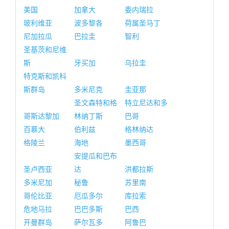
美国
加拿大
委内瑞拉
玻利维亚
波多黎各
荷属圣马丁
尼加拉瓜
巴拉圭
智利
圣基茨和尼维
斯
牙买加
乌拉圭
特克斯和凯科
斯群岛
多米尼克
圭亚那
圣文森特和格
特立尼达和多
哥斯达黎加
林纳丁斯
巴哥
百慕大
伯利兹
格林纳达
格陵兰
海地
墨西哥
安提瓜和巴布
圣卢西亚
达
洪都拉斯
多米尼加
秘鲁
苏里南
哥伦比亚
厄瓜多尔
库拉索
危地马拉
巴巴多斯
巴西
开曼群岛
萨尔瓦多
阿鲁巴