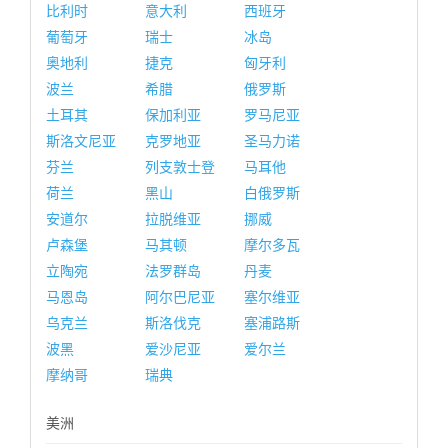
比利时
意大利
西班牙
葡萄牙
瑞士
冰岛
奥地利
捷克
匈牙利
波兰
希腊
俄罗斯
土耳其
保加利亚
罗马尼亚
斯洛文尼亚
克罗地亚
圣马力诺
芬兰
列支敦士登
马耳他
荷兰
黑山
白俄罗斯
安道尔
拉脱维亚
挪威
卢森堡
马其顿
摩尔多瓦
立陶宛
法罗群岛
丹麦
马恩岛
阿尔巴尼亚
塞尔维亚
乌克兰
斯洛伐克
塞浦路斯
波黑
爱沙尼亚
爱尔兰
摩纳哥
瑞典
美洲