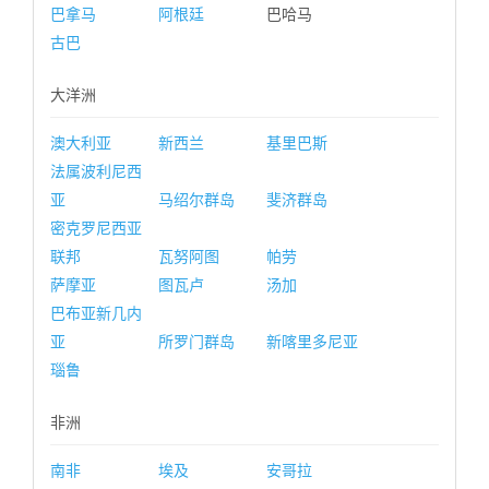
巴拿马
阿根廷
巴哈马
古巴
大洋洲
澳大利亚
新西兰
基里巴斯
法属波利尼西
亚
马绍尔群岛
斐济群岛
密克罗尼西亚
联邦
瓦努阿图
帕劳
萨摩亚
图瓦卢
汤加
巴布亚新几内
亚
所罗门群岛
新喀里多尼亚
瑙鲁
非洲
南非
埃及
安哥拉