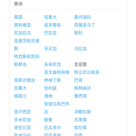
美洲
美国
加拿大
委内瑞拉
玻利维亚
波多黎各
荷属圣马丁
尼加拉瓜
巴拉圭
智利
圣基茨和尼维
斯
牙买加
乌拉圭
特克斯和凯科
斯群岛
多米尼克
圭亚那
圣文森特和格
特立尼达和多
哥斯达黎加
林纳丁斯
巴哥
百慕大
伯利兹
格林纳达
格陵兰
海地
墨西哥
安提瓜和巴布
圣卢西亚
达
洪都拉斯
多米尼加
秘鲁
苏里南
哥伦比亚
厄瓜多尔
库拉索
危地马拉
巴巴多斯
巴西