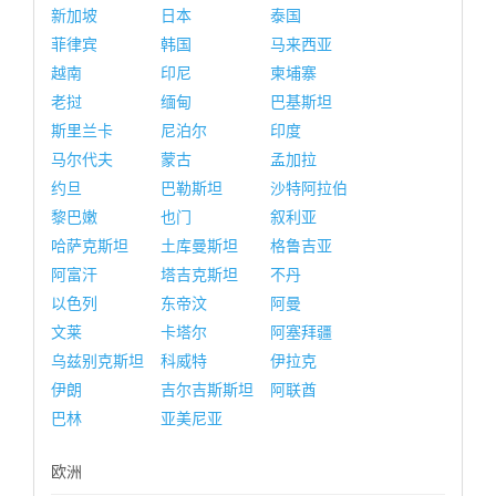
新加坡
日本
泰国
菲律宾
韩国
马来西亚
越南
印尼
柬埔寨
老挝
缅甸
巴基斯坦
斯里兰卡
尼泊尔
印度
马尔代夫
蒙古
孟加拉
约旦
巴勒斯坦
沙特阿拉伯
黎巴嫩
也门
叙利亚
哈萨克斯坦
土库曼斯坦
格鲁吉亚
阿富汗
塔吉克斯坦
不丹
以色列
东帝汶
阿曼
文莱
卡塔尔
阿塞拜疆
乌兹别克斯坦
科威特
伊拉克
伊朗
吉尔吉斯斯坦
阿联酋
巴林
亚美尼亚
欧洲