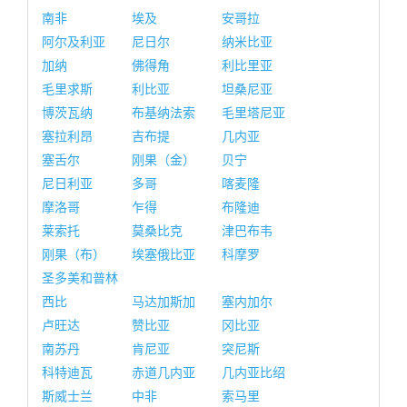
南非
埃及
安哥拉
阿尔及利亚
尼日尔
纳米比亚
加纳
佛得角
利比里亚
毛里求斯
利比亚
坦桑尼亚
博茨瓦纳
布基纳法索
毛里塔尼亚
塞拉利昂
吉布提
几内亚
塞舌尔
刚果（金）
贝宁
尼日利亚
多哥
喀麦隆
摩洛哥
乍得
布隆迪
莱索托
莫桑比克
津巴布韦
刚果（布）
埃塞俄比亚
科摩罗
圣多美和普林
西比
马达加斯加
塞内加尔
卢旺达
赞比亚
冈比亚
南苏丹
肯尼亚
突尼斯
科特迪瓦
赤道几内亚
几内亚比绍
斯威士兰
中非
索马里