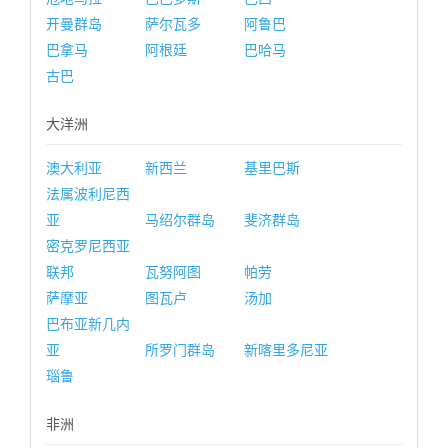
开曼群岛
萨尔瓦多
阿鲁巴
巴拿马
阿根廷
巴哈马
古巴
大洋洲
澳大利亚
新西兰
基里巴斯
法属波利尼西
亚
马绍尔群岛
斐济群岛
密克罗尼西亚
联邦
瓦努阿图
帕劳
萨摩亚
图瓦卢
汤加
巴布亚新几内
亚
所罗门群岛
新喀里多尼亚
瑙鲁
非洲