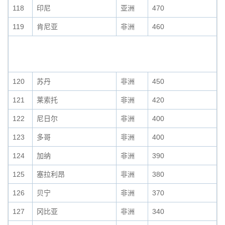
118
印尼
亚洲
470
119
肯尼亚
非洲
460
120
苏丹
非洲
450
121
莱索托
非洲
420
122
尼日尔
非洲
400
123
多哥
非洲
400
124
加纳
非洲
390
125
塞拉利昂
非洲
380
126
贝宁
非洲
370
127
冈比亚
非洲
340