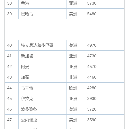
38
香港
亚洲
5730
39
巴哈马
美洲
5480
40
特立尼达和多巴哥
美洲
4970
41
新加坡
亚洲
4730
42
阿曼
亚洲
4570
43
加蓬
非洲
4460
44
马耳他
欧洲
4280
45
伊拉克
亚洲
3930
46
波多黎各
美洲
3720
47
委内瑞拉
美洲
3590