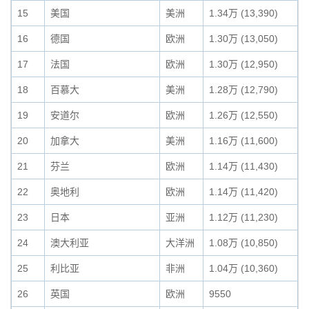
15
美国
美洲
1.34万 (13,390)
16
德国
欧洲
1.30万 (13,050)
17
法国
欧洲
1.30万 (12,950)
18
百慕大
美洲
1.28万 (12,790)
19
安道尔
欧洲
1.26万 (12,550)
20
加拿大
美洲
1.16万 (11,600)
21
芬兰
欧洲
1.14万 (11,430)
22
奥地利
欧洲
1.14万 (11,420)
23
日本
亚洲
1.12万 (11,230)
24
澳大利亚
大洋洲
1.08万 (10,850)
25
利比亚
非洲
1.04万 (10,360)
26
英国
欧洲
9550