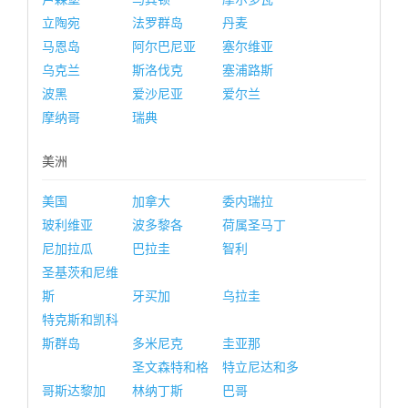
立陶宛
法罗群岛
丹麦
马恩岛
阿尔巴尼亚
塞尔维亚
乌克兰
斯洛伐克
塞浦路斯
波黑
爱沙尼亚
爱尔兰
摩纳哥
瑞典
美洲
美国
加拿大
委内瑞拉
玻利维亚
波多黎各
荷属圣马丁
尼加拉瓜
巴拉圭
智利
圣基茨和尼维
斯
牙买加
乌拉圭
特克斯和凯科
斯群岛
多米尼克
圭亚那
圣文森特和格
特立尼达和多
哥斯达黎加
林纳丁斯
巴哥