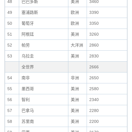
48
巴巴多斯
美洲
3460
49
塞浦路斯
欧洲
3390
50
葡萄牙
欧洲
3350
51
阿根廷
美洲
3260
52
帕劳
大洋洲
2860
53
乌拉圭
美洲
2830
全世界
2666
54
南非
非洲
2650
55
墨西哥
美洲
2580
56
智利
美洲
2340
57
巴拿马
美洲
2280
58
苏里南
美洲
2200