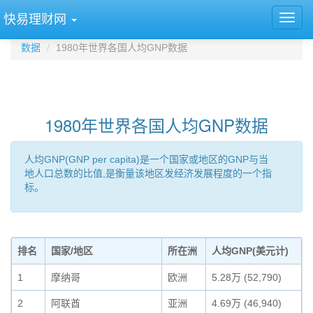
快易理财网
数据
1980年世界各国人均GNP数据
1980年世界各国人均GNP数据
人均GNP(GNP per capita)是一个国家或地区的GNP与当
地人口总数的比值,是衡量该地区发经济发展程度的一个指
标。
排名
国家/地区
所在洲
人均GNP(美元计)
1
摩纳哥
欧洲
5.28万 (52,790)
2
阿联酋
亚洲
4.69万 (46,940)