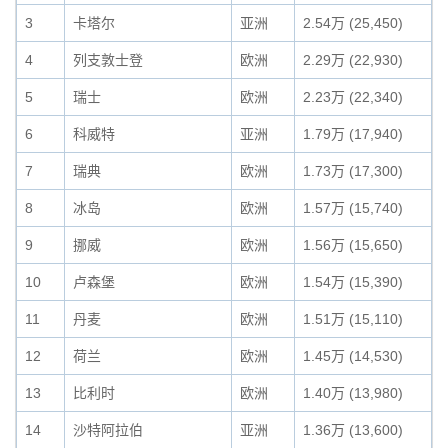
3
卡塔尔
亚洲
2.54万 (25,450)
4
列支敦士登
欧洲
2.29万 (22,930)
5
瑞士
欧洲
2.23万 (22,340)
6
科威特
亚洲
1.79万 (17,940)
7
瑞典
欧洲
1.73万 (17,300)
8
冰岛
欧洲
1.57万 (15,740)
9
挪威
欧洲
1.56万 (15,650)
10
卢森堡
欧洲
1.54万 (15,390)
11
丹麦
欧洲
1.51万 (15,110)
12
荷兰
欧洲
1.45万 (14,530)
13
比利时
欧洲
1.40万 (13,980)
14
沙特阿拉伯
亚洲
1.36万 (13,600)