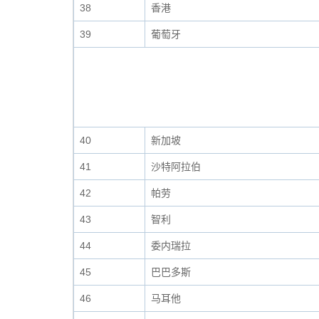
38
香港
39
葡萄牙
40
新加坡
41
沙特阿拉伯
42
帕劳
43
智利
44
委内瑞拉
45
巴巴多斯
46
马耳他