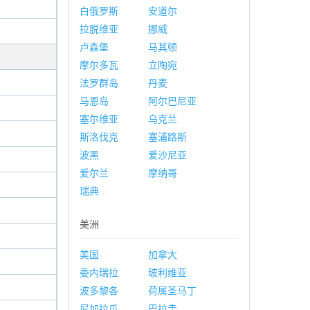
白俄罗斯
安道尔
拉脱维亚
挪威
卢森堡
马其顿
摩尔多瓦
立陶宛
法罗群岛
丹麦
马恩岛
阿尔巴尼亚
塞尔维亚
乌克兰
斯洛伐克
塞浦路斯
波黑
爱沙尼亚
爱尔兰
摩纳哥
瑞典
美洲
美国
加拿大
委内瑞拉
玻利维亚
波多黎各
荷属圣马丁
尼加拉瓜
巴拉圭