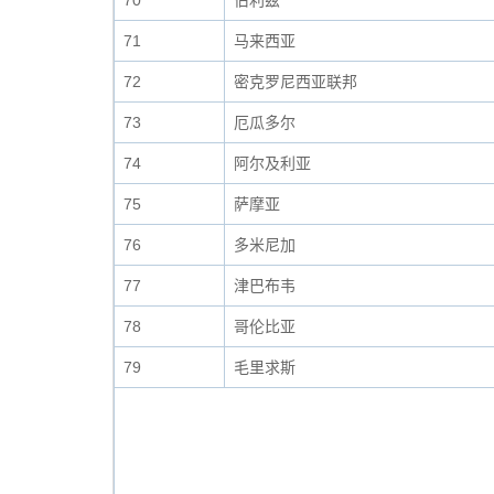
70
伯利兹
71
马来西亚
72
密克罗尼西亚联邦
73
厄瓜多尔
74
阿尔及利亚
75
萨摩亚
76
多米尼加
77
津巴布韦
78
哥伦比亚
79
毛里求斯