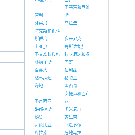
圣基茨和尼维
智利
斯
牙买加
乌拉圭
特克斯和凯科
斯群岛
多米尼克
圭亚那
哥斯达黎加
圣文森特和格
特立尼达和多
林纳丁斯
巴哥
百慕大
伯利兹
格林纳达
格陵兰
海地
墨西哥
安提瓜和巴布
圣卢西亚
达
洪都拉斯
多米尼加
秘鲁
苏里南
哥伦比亚
厄瓜多尔
库拉索
危地马拉