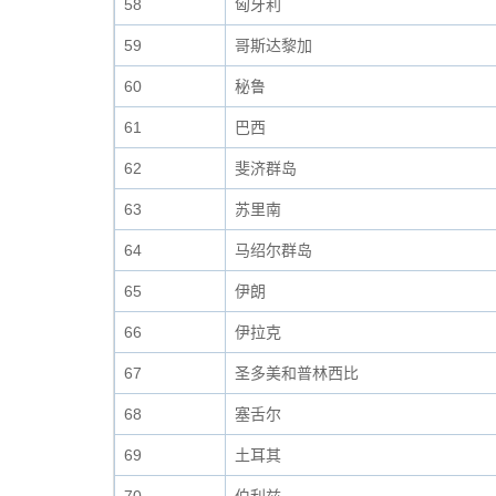
58
匈牙利
59
哥斯达黎加
60
秘鲁
61
巴西
62
斐济群岛
63
苏里南
64
马绍尔群岛
65
伊朗
66
伊拉克
67
圣多美和普林西比
68
塞舌尔
69
土耳其