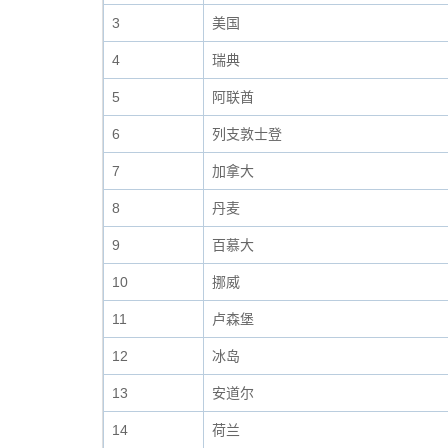
3
美国
4
瑞典
5
阿联酋
6
列支敦士登
7
加拿大
8
丹麦
9
百慕大
10
挪威
11
卢森堡
12
冰岛
13
安道尔
14
荷兰