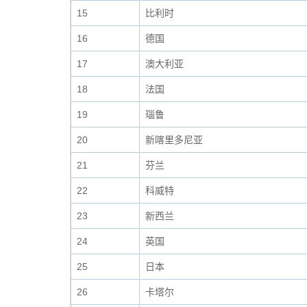
15
比利时
16
德国
17
澳大利亚
18
法国
19
瑙鲁
20
新喀里多尼亚
21
芬兰
22
科威特
23
新西兰
24
英国
25
日本
26
卡塔尔