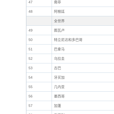
47
南非
48
阿根廷
全世界
49
图瓦卢
50
特立尼达和多巴哥
51
巴拿马
52
乌拉圭
53
古巴
54
牙买加
55
几内亚
56
墨西哥
57
加蓬