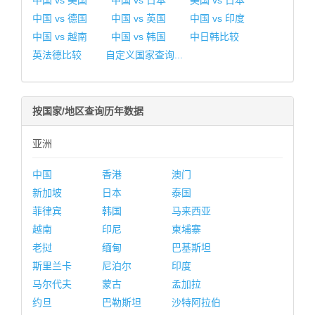
中国 vs 美国
中国 vs 日本
美国 vs 日本
中国 vs 德国
中国 vs 英国
中国 vs 印度
中国 vs 越南
中国 vs 韩国
中日韩比较
英法德比较
自定义国家查询...
按国家/地区查询历年数据
亚洲
中国
香港
澳门
新加坡
日本
泰国
菲律宾
韩国
马来西亚
越南
印尼
柬埔寨
老挝
缅甸
巴基斯坦
斯里兰卡
尼泊尔
印度
马尔代夫
蒙古
孟加拉
约旦
巴勒斯坦
沙特阿拉伯