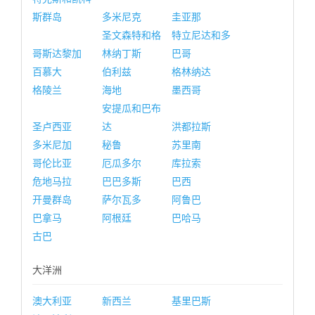
斯群岛
多米尼克
圭亚那
圣文森特和格
特立尼达和多
哥斯达黎加
林纳丁斯
巴哥
百慕大
伯利兹
格林纳达
格陵兰
海地
墨西哥
安提瓜和巴布
圣卢西亚
达
洪都拉斯
多米尼加
秘鲁
苏里南
哥伦比亚
厄瓜多尔
库拉索
危地马拉
巴巴多斯
巴西
开曼群岛
萨尔瓦多
阿鲁巴
巴拿马
阿根廷
巴哈马
古巴
大洋洲
澳大利亚
新西兰
基里巴斯