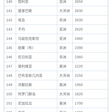
140
叙利亚
亚洲
2650
141
基里巴斯
大洋洲
2630
142
埃及
非洲
2630
143
不丹
亚洲
2620
144
乌兹别克斯坦
亚洲
2460
145
刚果（布）
非洲
2390
146
尼日利亚
非洲
2360
147
玻利维亚
美洲
2220
148
巴布亚新几内亚
大洋洲
2150
149
洪都拉斯
美洲
1950
150
所罗门群岛
大洋洲
1820
151
尼加拉瓜
美洲
1700