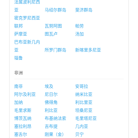
法属波利尼西
亚
马绍尔群岛
斐济群岛
密克罗尼西亚
联邦
瓦努阿图
帕劳
萨摩亚
图瓦卢
汤加
巴布亚新几内
亚
所罗门群岛
新喀里多尼亚
瑙鲁
非洲
南非
埃及
安哥拉
阿尔及利亚
尼日尔
纳米比亚
加纳
佛得角
利比里亚
毛里求斯
利比亚
坦桑尼亚
博茨瓦纳
布基纳法索
毛里塔尼亚
塞拉利昂
吉布提
几内亚
塞舌尔
刚果（金）
贝宁