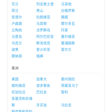
芬兰
列支敦士登
马耳他
荷兰
黑山
白俄罗斯
安道尔
拉脱维亚
挪威
卢森堡
马其顿
摩尔多瓦
立陶宛
法罗群岛
丹麦
马恩岛
阿尔巴尼亚
塞尔维亚
乌克兰
斯洛伐克
塞浦路斯
波黑
爱沙尼亚
爱尔兰
摩纳哥
瑞典
美洲
美国
加拿大
委内瑞拉
玻利维亚
波多黎各
荷属圣马丁
尼加拉瓜
巴拉圭
智利
圣基茨和尼维
斯
牙买加
乌拉圭
特克斯和凯科