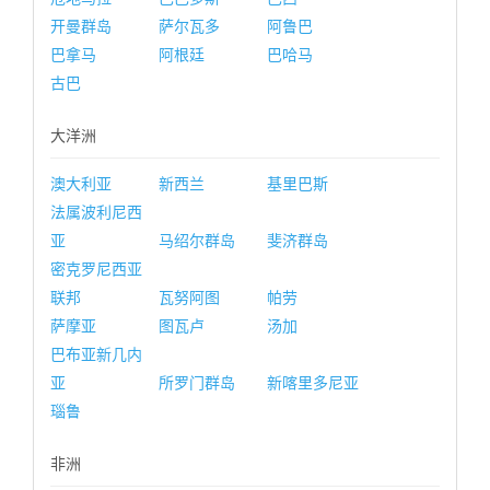
开曼群岛
萨尔瓦多
阿鲁巴
巴拿马
阿根廷
巴哈马
古巴
大洋洲
澳大利亚
新西兰
基里巴斯
法属波利尼西
亚
马绍尔群岛
斐济群岛
密克罗尼西亚
联邦
瓦努阿图
帕劳
萨摩亚
图瓦卢
汤加
巴布亚新几内
亚
所罗门群岛
新喀里多尼亚
瑙鲁
非洲