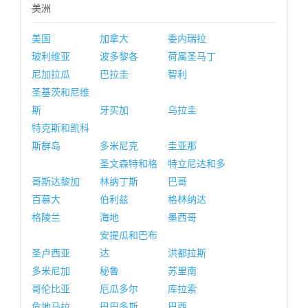
美洲
美国
加拿大
委内瑞拉
玻利维亚
波多黎各
荷属圣马丁
尼加拉瓜
巴拉圭
智利
圣基茨和尼维
斯
牙买加
乌拉圭
特克斯和凯科
斯群岛
多米尼克
圭亚那
圣文森特和格
特立尼达和多
哥斯达黎加
林纳丁斯
巴哥
百慕大
伯利兹
格林纳达
格陵兰
海地
墨西哥
安提瓜和巴布
圣卢西亚
达
洪都拉斯
多米尼加
秘鲁
苏里南
哥伦比亚
厄瓜多尔
库拉索
危地马拉
巴巴多斯
巴西