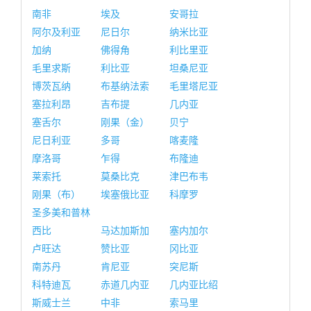
南非
埃及
安哥拉
阿尔及利亚
尼日尔
纳米比亚
加纳
佛得角
利比里亚
毛里求斯
利比亚
坦桑尼亚
博茨瓦纳
布基纳法索
毛里塔尼亚
塞拉利昂
吉布提
几内亚
塞舌尔
刚果（金）
贝宁
尼日利亚
多哥
喀麦隆
摩洛哥
乍得
布隆迪
莱索托
莫桑比克
津巴布韦
刚果（布）
埃塞俄比亚
科摩罗
圣多美和普林
西比
马达加斯加
塞内加尔
卢旺达
赞比亚
冈比亚
南苏丹
肯尼亚
突尼斯
科特迪瓦
赤道几内亚
几内亚比绍
斯威士兰
中非
索马里