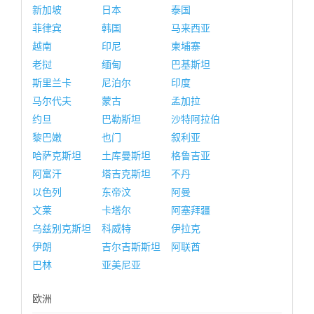
新加坡
日本
泰国
菲律宾
韩国
马来西亚
越南
印尼
柬埔寨
老挝
缅甸
巴基斯坦
斯里兰卡
尼泊尔
印度
马尔代夫
蒙古
孟加拉
约旦
巴勒斯坦
沙特阿拉伯
黎巴嫩
也门
叙利亚
哈萨克斯坦
土库曼斯坦
格鲁吉亚
阿富汗
塔吉克斯坦
不丹
以色列
东帝汶
阿曼
文莱
卡塔尔
阿塞拜疆
乌兹别克斯坦
科威特
伊拉克
伊朗
吉尔吉斯斯坦
阿联酋
巴林
亚美尼亚
欧洲