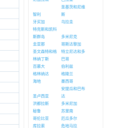
圣基茨和尼维
智利
斯
牙买加
乌拉圭
特克斯和凯科
斯群岛
多米尼克
圭亚那
哥斯达黎加
圣文森特和格
特立尼达和多
林纳丁斯
巴哥
百慕大
伯利兹
格林纳达
格陵兰
海地
墨西哥
安提瓜和巴布
圣卢西亚
达
洪都拉斯
多米尼加
秘鲁
苏里南
哥伦比亚
厄瓜多尔
库拉索
危地马拉