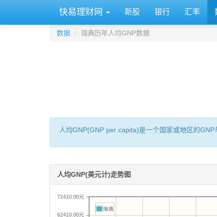
快易理财网
新股
银行
汇率
数据
瑞典历年人均GNP数据
人均GNP(GNP per capita)是一个国家或地
人均GNP(美元计)走势图
72410.00元
瑞典
62410.00元