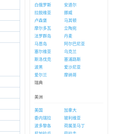
白俄罗斯
安道尔
拉脱维亚
挪威
卢森堡
马其顿
摩尔多瓦
立陶宛
法罗群岛
丹麦
马恩岛
阿尔巴尼亚
塞尔维亚
乌克兰
斯洛伐克
塞浦路斯
波黑
爱沙尼亚
爱尔兰
摩纳哥
瑞典
美洲
美国
加拿大
委内瑞拉
玻利维亚
波多黎各
荷属圣马丁
尼加拉瓜
巴拉圭