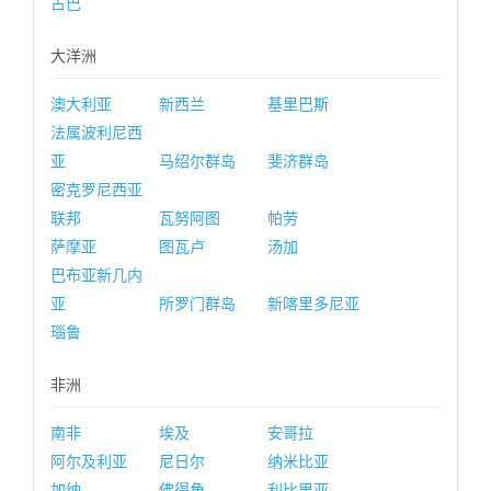
古巴
大洋洲
澳大利亚
新西兰
基里巴斯
法属波利尼西
亚
马绍尔群岛
斐济群岛
密克罗尼西亚
联邦
瓦努阿图
帕劳
萨摩亚
图瓦卢
汤加
巴布亚新几内
亚
所罗门群岛
新喀里多尼亚
瑙鲁
非洲
南非
埃及
安哥拉
阿尔及利亚
尼日尔
纳米比亚
加纳
佛得角
利比里亚