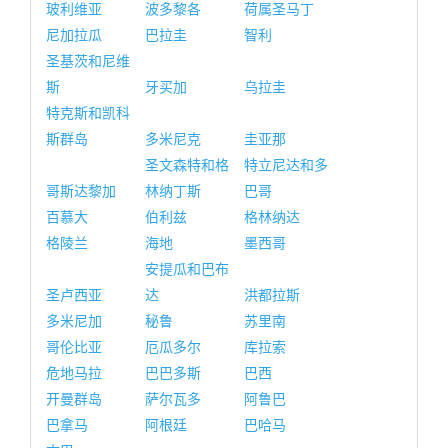
玻利维亚
波多黎各
荷属圣马丁
尼加拉瓜
巴拉圭
智利
圣基茨和尼维
斯
牙买加
乌拉圭
特克斯和凯科
斯群岛
多米尼克
圭亚那
圣文森特和格
特立尼达和多
哥斯达黎加
林纳丁斯
巴哥
百慕大
伯利兹
格林纳达
格陵兰
海地
墨西哥
安提瓜和巴布
圣卢西亚
达
洪都拉斯
多米尼加
秘鲁
苏里南
哥伦比亚
厄瓜多尔
库拉索
危地马拉
巴巴多斯
巴西
开曼群岛
萨尔瓦多
阿鲁巴
巴拿马
阿根廷
巴哈马