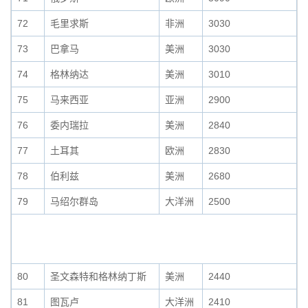
72
毛里求斯
非洲
3030
73
巴拿马
美洲
3030
74
格林纳达
美洲
3010
75
马来西亚
亚洲
2900
76
委内瑞拉
美洲
2840
77
土耳其
欧洲
2830
78
伯利兹
美洲
2680
79
马绍尔群岛
大洋洲
2500
80
圣文森特和格林纳丁斯
美洲
2440
81
图瓦卢
大洋洲
2410