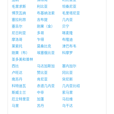
毛里求斯
利比亚
坦桑尼亚
博茨瓦纳
布基纳法索
毛里塔尼亚
塞拉利昂
吉布提
几内亚
塞舌尔
刚果（金）
贝宁
尼日利亚
多哥
喀麦隆
摩洛哥
乍得
布隆迪
莱索托
莫桑比克
津巴布韦
刚果（布）
埃塞俄比亚
科摩罗
圣多美和普林
西比
马达加斯加
塞内加尔
卢旺达
赞比亚
冈比亚
南苏丹
肯尼亚
突尼斯
科特迪瓦
赤道几内亚
几内亚比绍
斯威士兰
中非
索马里
厄立特里亚
加蓬
马拉维
马里
苏丹
乌干达