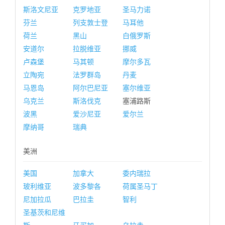
斯洛文尼亚
克罗地亚
圣马力诺
芬兰
列支敦士登
马耳他
荷兰
黑山
白俄罗斯
安道尔
拉脱维亚
挪威
卢森堡
马其顿
摩尔多瓦
立陶宛
法罗群岛
丹麦
马恩岛
阿尔巴尼亚
塞尔维亚
乌克兰
斯洛伐克
塞浦路斯
波黑
爱沙尼亚
爱尔兰
摩纳哥
瑞典
美洲
美国
加拿大
委内瑞拉
玻利维亚
波多黎各
荷属圣马丁
尼加拉瓜
巴拉圭
智利
圣基茨和尼维