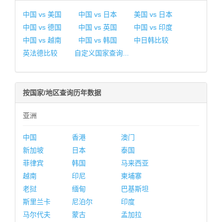
中国 vs 美国
中国 vs 日本
美国 vs 日本
中国 vs 德国
中国 vs 英国
中国 vs 印度
中国 vs 越南
中国 vs 韩国
中日韩比较
英法德比较
自定义国家查询...
按国家/地区查询历年数据
亚洲
中国
香港
澳门
新加坡
日本
泰国
菲律宾
韩国
马来西亚
越南
印尼
柬埔寨
老挝
缅甸
巴基斯坦
斯里兰卡
尼泊尔
印度
马尔代夫
蒙古
孟加拉