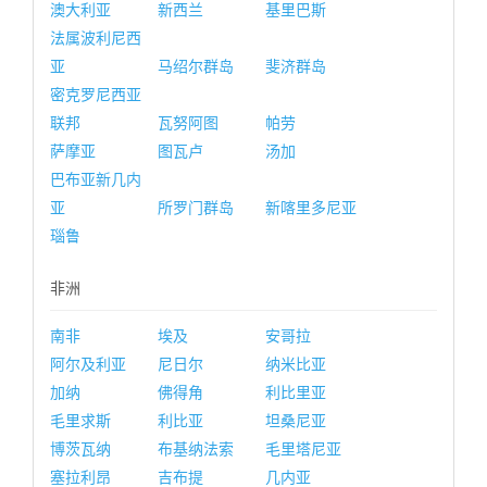
澳大利亚
新西兰
基里巴斯
法属波利尼西
亚
马绍尔群岛
斐济群岛
密克罗尼西亚
联邦
瓦努阿图
帕劳
萨摩亚
图瓦卢
汤加
巴布亚新几内
亚
所罗门群岛
新喀里多尼亚
瑙鲁
非洲
南非
埃及
安哥拉
阿尔及利亚
尼日尔
纳米比亚
加纳
佛得角
利比里亚
毛里求斯
利比亚
坦桑尼亚
博茨瓦纳
布基纳法索
毛里塔尼亚
塞拉利昂
吉布提
几内亚