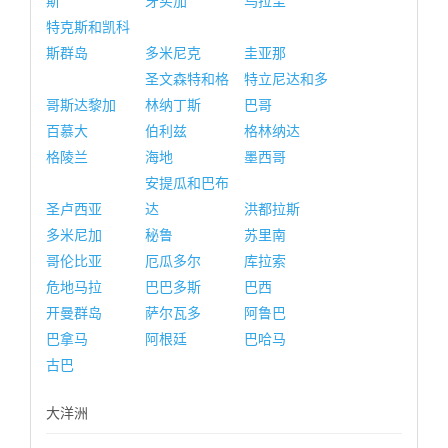
斯
牙买加
乌拉圭
特克斯和凯科
斯群岛
多米尼克
圭亚那
圣文森特和格
特立尼达和多
哥斯达黎加
林纳丁斯
巴哥
百慕大
伯利兹
格林纳达
格陵兰
海地
墨西哥
安提瓜和巴布
圣卢西亚
达
洪都拉斯
多米尼加
秘鲁
苏里南
哥伦比亚
厄瓜多尔
库拉索
危地马拉
巴巴多斯
巴西
开曼群岛
萨尔瓦多
阿鲁巴
巴拿马
阿根廷
巴哈马
古巴
大洋洲