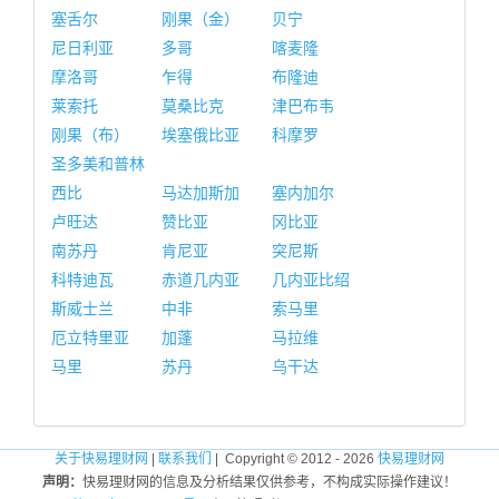
塞舌尔
刚果（金）
贝宁
尼日利亚
多哥
喀麦隆
摩洛哥
乍得
布隆迪
莱索托
莫桑比克
津巴布韦
刚果（布）
埃塞俄比亚
科摩罗
圣多美和普林
西比
马达加斯加
塞内加尔
卢旺达
赞比亚
冈比亚
南苏丹
肯尼亚
突尼斯
科特迪瓦
赤道几内亚
几内亚比绍
斯威士兰
中非
索马里
厄立特里亚
加蓬
马拉维
马里
苏丹
乌干达
关于快易理财网
|
联系我们
| Copyright © 2012 - 2026
快易理财网
声明：
快易理财网的信息及分析结果仅供参考，不构成实际操作建议！