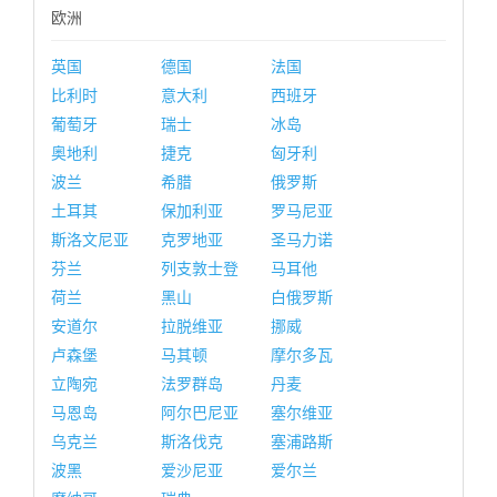
欧洲
英国
德国
法国
比利时
意大利
西班牙
葡萄牙
瑞士
冰岛
奥地利
捷克
匈牙利
波兰
希腊
俄罗斯
土耳其
保加利亚
罗马尼亚
斯洛文尼亚
克罗地亚
圣马力诺
芬兰
列支敦士登
马耳他
荷兰
黑山
白俄罗斯
安道尔
拉脱维亚
挪威
卢森堡
马其顿
摩尔多瓦
立陶宛
法罗群岛
丹麦
马恩岛
阿尔巴尼亚
塞尔维亚
乌克兰
斯洛伐克
塞浦路斯
波黑
爱沙尼亚
爱尔兰