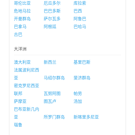
哥伦比亚
厄瓜多尔
库拉索
危地马拉
巴巴多斯
巴西
开曼群岛
萨尔瓦多
阿鲁巴
巴拿马
阿根廷
巴哈马
古巴
大洋洲
澳大利亚
新西兰
基里巴斯
法属波利尼西
亚
马绍尔群岛
斐济群岛
密克罗尼西亚
联邦
瓦努阿图
帕劳
萨摩亚
图瓦卢
汤加
巴布亚新几内
亚
所罗门群岛
新喀里多尼亚
瑙鲁