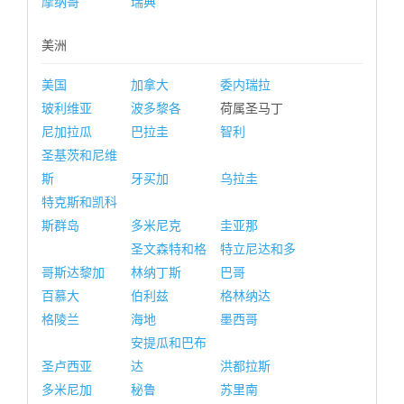
摩纳哥
瑞典
美洲
美国
加拿大
委内瑞拉
玻利维亚
波多黎各
荷属圣马丁
尼加拉瓜
巴拉圭
智利
圣基茨和尼维
斯
牙买加
乌拉圭
特克斯和凯科
斯群岛
多米尼克
圭亚那
圣文森特和格
特立尼达和多
哥斯达黎加
林纳丁斯
巴哥
百慕大
伯利兹
格林纳达
格陵兰
海地
墨西哥
安提瓜和巴布
圣卢西亚
达
洪都拉斯
多米尼加
秘鲁
苏里南