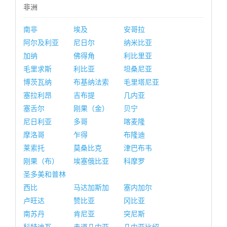
非洲
南非
埃及
安哥拉
阿尔及利亚
尼日尔
纳米比亚
加纳
佛得角
利比里亚
毛里求斯
利比亚
坦桑尼亚
博茨瓦纳
布基纳法索
毛里塔尼亚
塞拉利昂
吉布提
几内亚
塞舌尔
刚果（金）
贝宁
尼日利亚
多哥
喀麦隆
摩洛哥
乍得
布隆迪
莱索托
莫桑比克
津巴布韦
刚果（布）
埃塞俄比亚
科摩罗
圣多美和普林
西比
马达加斯加
塞内加尔
卢旺达
赞比亚
冈比亚
南苏丹
肯尼亚
突尼斯