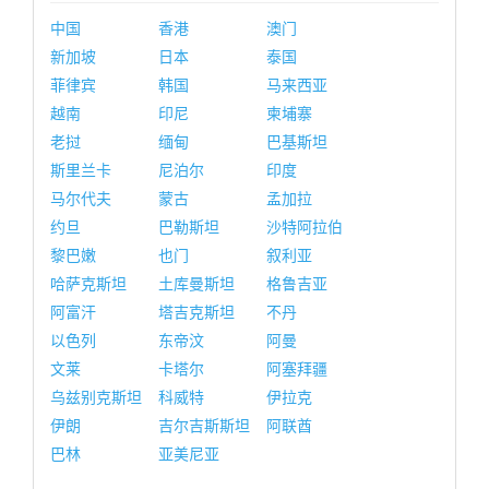
中国
香港
澳门
新加坡
日本
泰国
菲律宾
韩国
马来西亚
越南
印尼
柬埔寨
老挝
缅甸
巴基斯坦
斯里兰卡
尼泊尔
印度
马尔代夫
蒙古
孟加拉
约旦
巴勒斯坦
沙特阿拉伯
黎巴嫩
也门
叙利亚
哈萨克斯坦
土库曼斯坦
格鲁吉亚
阿富汗
塔吉克斯坦
不丹
以色列
东帝汶
阿曼
文莱
卡塔尔
阿塞拜疆
乌兹别克斯坦
科威特
伊拉克
伊朗
吉尔吉斯斯坦
阿联酋
巴林
亚美尼亚