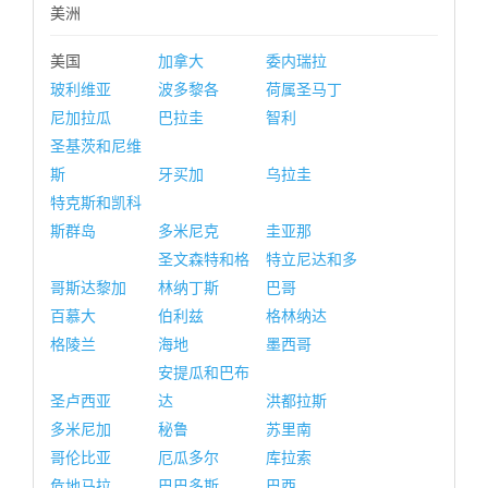
美洲
美国
加拿大
委内瑞拉
玻利维亚
波多黎各
荷属圣马丁
尼加拉瓜
巴拉圭
智利
圣基茨和尼维
斯
牙买加
乌拉圭
特克斯和凯科
斯群岛
多米尼克
圭亚那
圣文森特和格
特立尼达和多
哥斯达黎加
林纳丁斯
巴哥
百慕大
伯利兹
格林纳达
格陵兰
海地
墨西哥
安提瓜和巴布
圣卢西亚
达
洪都拉斯
多米尼加
秘鲁
苏里南
哥伦比亚
厄瓜多尔
库拉索
危地马拉
巴巴多斯
巴西