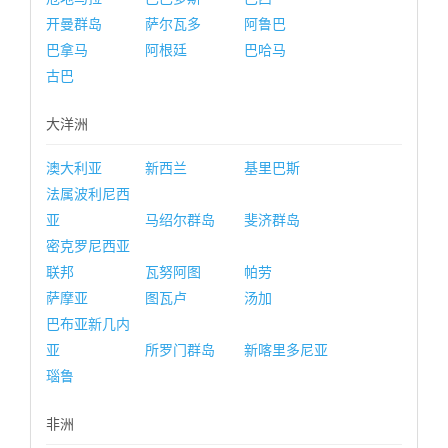
开曼群岛
萨尔瓦多
阿鲁巴
巴拿马
阿根廷
巴哈马
古巴
大洋洲
澳大利亚
新西兰
基里巴斯
法属波利尼西
亚
马绍尔群岛
斐济群岛
密克罗尼西亚
联邦
瓦努阿图
帕劳
萨摩亚
图瓦卢
汤加
巴布亚新几内
亚
所罗门群岛
新喀里多尼亚
瑙鲁
非洲