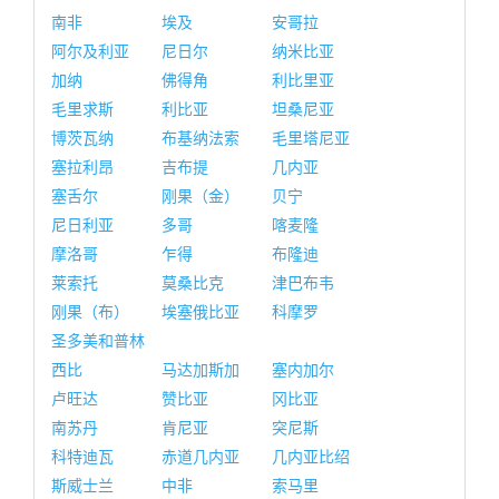
南非
埃及
安哥拉
阿尔及利亚
尼日尔
纳米比亚
加纳
佛得角
利比里亚
毛里求斯
利比亚
坦桑尼亚
博茨瓦纳
布基纳法索
毛里塔尼亚
塞拉利昂
吉布提
几内亚
塞舌尔
刚果（金）
贝宁
尼日利亚
多哥
喀麦隆
摩洛哥
乍得
布隆迪
莱索托
莫桑比克
津巴布韦
刚果（布）
埃塞俄比亚
科摩罗
圣多美和普林
西比
马达加斯加
塞内加尔
卢旺达
赞比亚
冈比亚
南苏丹
肯尼亚
突尼斯
科特迪瓦
赤道几内亚
几内亚比绍
斯威士兰
中非
索马里