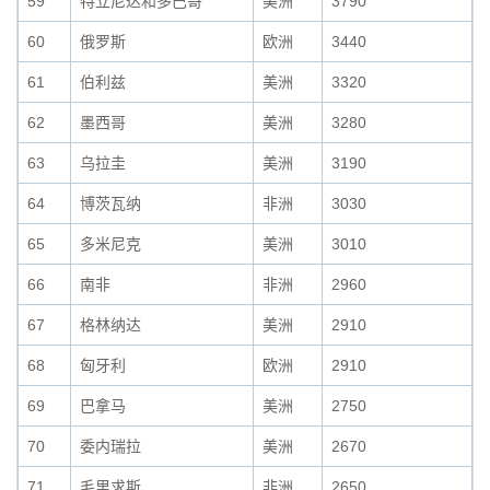
59
特立尼达和多巴哥
美洲
3790
60
俄罗斯
欧洲
3440
61
伯利兹
美洲
3320
62
墨西哥
美洲
3280
63
乌拉圭
美洲
3190
64
博茨瓦纳
非洲
3030
65
多米尼克
美洲
3010
66
南非
非洲
2960
67
格林纳达
美洲
2910
68
匈牙利
欧洲
2910
69
巴拿马
美洲
2750
70
委内瑞拉
美洲
2670
71
毛里求斯
非洲
2650