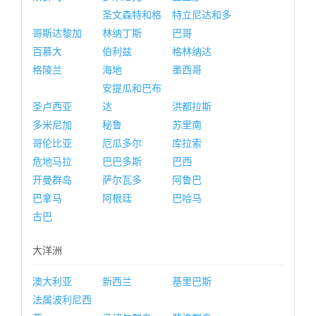
圣文森特和格
特立尼达和多
哥斯达黎加
林纳丁斯
巴哥
百慕大
伯利兹
格林纳达
格陵兰
海地
墨西哥
安提瓜和巴布
圣卢西亚
达
洪都拉斯
多米尼加
秘鲁
苏里南
哥伦比亚
厄瓜多尔
库拉索
危地马拉
巴巴多斯
巴西
开曼群岛
萨尔瓦多
阿鲁巴
巴拿马
阿根廷
巴哈马
古巴
大洋洲
澳大利亚
新西兰
基里巴斯
法属波利尼西