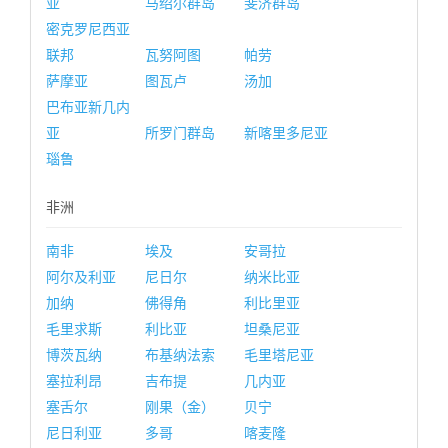
亚
马绍尔群岛
斐济群岛
密克罗尼西亚
联邦
瓦努阿图
帕劳
萨摩亚
图瓦卢
汤加
巴布亚新几内
亚
所罗门群岛
新喀里多尼亚
瑙鲁
非洲
南非
埃及
安哥拉
阿尔及利亚
尼日尔
纳米比亚
加纳
佛得角
利比里亚
毛里求斯
利比亚
坦桑尼亚
博茨瓦纳
布基纳法索
毛里塔尼亚
塞拉利昂
吉布提
几内亚
塞舌尔
刚果（金）
贝宁
尼日利亚
多哥
喀麦隆