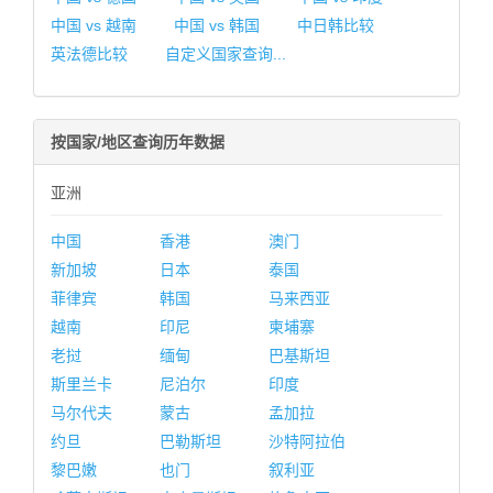
中国 vs 越南
中国 vs 韩国
中日韩比较
英法德比较
自定义国家查询...
按国家/地区查询历年数据
亚洲
中国
香港
澳门
新加坡
日本
泰国
菲律宾
韩国
马来西亚
越南
印尼
柬埔寨
老挝
缅甸
巴基斯坦
斯里兰卡
尼泊尔
印度
马尔代夫
蒙古
孟加拉
约旦
巴勒斯坦
沙特阿拉伯
黎巴嫩
也门
叙利亚