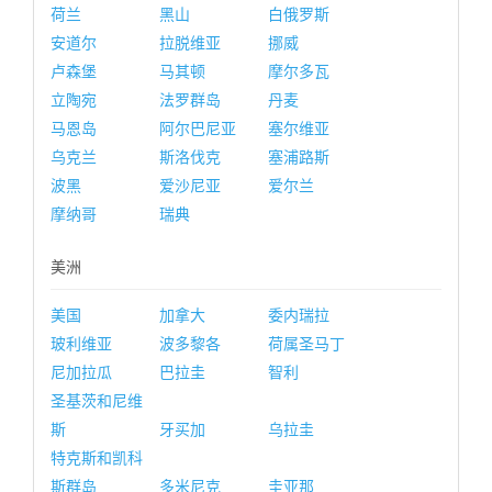
荷兰
黑山
白俄罗斯
安道尔
拉脱维亚
挪威
卢森堡
马其顿
摩尔多瓦
立陶宛
法罗群岛
丹麦
马恩岛
阿尔巴尼亚
塞尔维亚
乌克兰
斯洛伐克
塞浦路斯
波黑
爱沙尼亚
爱尔兰
摩纳哥
瑞典
美洲
美国
加拿大
委内瑞拉
玻利维亚
波多黎各
荷属圣马丁
尼加拉瓜
巴拉圭
智利
圣基茨和尼维
斯
牙买加
乌拉圭
特克斯和凯科
斯群岛
多米尼克
圭亚那