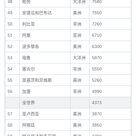
48
帕劳
大洋洲
7580
49
安提瓜和巴布达
美洲
7550
50
利比亚
非洲
7260
51
阿曼
亚洲
6710
52
波多黎各
美洲
6300
53
瑙鲁
大洋洲
5870
54
塞舌尔
非洲
5550
55
圣基茨和尼维斯
美洲
5260
56
加蓬
非洲
4990
全世界
4373
57
圣卢西亚
美洲
3870
58
阿根廷
美洲
3850