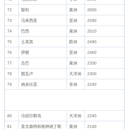
72
智利
美洲
2600
73
马来西亚
亚洲
2590
74
巴西
美洲
2510
75
土耳其
欧洲
2490
76
伊朗
亚洲
2460
77
古巴
美洲
2330
78
图瓦卢
大洋洲
2300
79
纳米比亚
非洲
2240
80
马绍尔群岛
大洋洲
2240
81
圣文森特和格林纳丁斯
美洲
2140