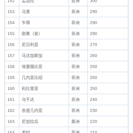
152
孟加拉
亚洲
300
153
马里
非洲
290
154
乍得
非洲
290
155
刚果（金）
非洲
290
156
尼日利亚
非洲
270
157
马达加斯加
非洲
260
158
埃塞俄比亚
非洲
250
159
几内亚比绍
非洲
250
160
利比里亚
非洲
250
161
乌干达
非洲
240
162
赤道几内亚
非洲
230
163
尼加拉瓜
美洲
220
164
老挝
亚洲
210