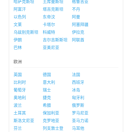
哈萨克斯坦
土库曼斯坦
格鲁吉亚
阿富汗
塔吉克斯坦
不丹
以色列
东帝汶
阿曼
文莱
卡塔尔
阿塞拜疆
乌兹别克斯坦
科威特
伊拉克
伊朗
吉尔吉斯斯坦
阿联酋
巴林
亚美尼亚
欧洲
英国
德国
法国
比利时
意大利
西班牙
葡萄牙
瑞士
冰岛
奥地利
捷克
匈牙利
波兰
希腊
俄罗斯
土耳其
保加利亚
罗马尼亚
斯洛文尼亚
克罗地亚
圣马力诺
芬兰
列支敦士登
马耳他