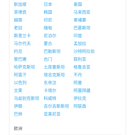
新加坡
日本
泰国
菲律宾
韩国
马来西亚
越南
印尼
柬埔寨
老挝
缅甸
巴基斯坦
斯里兰卡
尼泊尔
印度
马尔代夫
蒙古
孟加拉
约旦
巴勒斯坦
沙特阿拉伯
黎巴嫩
也门
叙利亚
哈萨克斯坦
土库曼斯坦
格鲁吉亚
阿富汗
塔吉克斯坦
不丹
以色列
东帝汶
阿曼
文莱
卡塔尔
阿塞拜疆
乌兹别克斯坦
科威特
伊拉克
伊朗
吉尔吉斯斯坦
阿联酋
巴林
亚美尼亚
欧洲