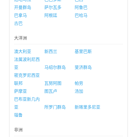
开曼群岛
萨尔瓦多
阿鲁巴
巴拿马
阿根廷
巴哈马
古巴
大洋洲
澳大利亚
新西兰
基里巴斯
法属波利尼西
亚
马绍尔群岛
斐济群岛
密克罗尼西亚
联邦
瓦努阿图
帕劳
萨摩亚
图瓦卢
汤加
巴布亚新几内
亚
所罗门群岛
新喀里多尼亚
瑙鲁
非洲