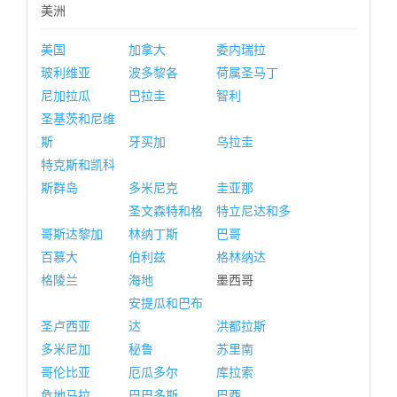
美洲
美国
加拿大
委内瑞拉
玻利维亚
波多黎各
荷属圣马丁
尼加拉瓜
巴拉圭
智利
圣基茨和尼维
斯
牙买加
乌拉圭
特克斯和凯科
斯群岛
多米尼克
圭亚那
圣文森特和格
特立尼达和多
哥斯达黎加
林纳丁斯
巴哥
百慕大
伯利兹
格林纳达
格陵兰
海地
墨西哥
安提瓜和巴布
圣卢西亚
达
洪都拉斯
多米尼加
秘鲁
苏里南
哥伦比亚
厄瓜多尔
库拉索
危地马拉
巴巴多斯
巴西