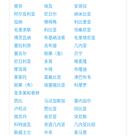
南非
埃及
安哥拉
阿尔及利亚
尼日尔
纳米比亚
加纳
佛得角
利比里亚
毛里求斯
利比亚
坦桑尼亚
博茨瓦纳
布基纳法索
毛里塔尼亚
塞拉利昂
吉布提
几内亚
塞舌尔
刚果（金）
贝宁
尼日利亚
多哥
喀麦隆
摩洛哥
乍得
布隆迪
莱索托
莫桑比克
津巴布韦
刚果（布）
埃塞俄比亚
科摩罗
圣多美和普林
西比
马达加斯加
塞内加尔
卢旺达
赞比亚
冈比亚
南苏丹
肯尼亚
突尼斯
科特迪瓦
赤道几内亚
几内亚比绍
斯威士兰
中非
索马里