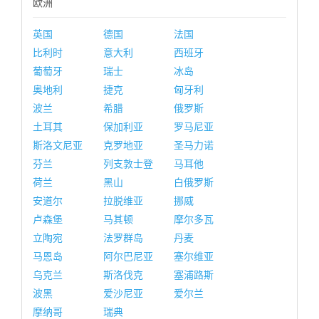
欧洲
英国
德国
法国
比利时
意大利
西班牙
葡萄牙
瑞士
冰岛
奥地利
捷克
匈牙利
波兰
希腊
俄罗斯
土耳其
保加利亚
罗马尼亚
斯洛文尼亚
克罗地亚
圣马力诺
芬兰
列支敦士登
马耳他
荷兰
黑山
白俄罗斯
安道尔
拉脱维亚
挪威
卢森堡
马其顿
摩尔多瓦
立陶宛
法罗群岛
丹麦
马恩岛
阿尔巴尼亚
塞尔维亚
乌克兰
斯洛伐克
塞浦路斯
波黑
爱沙尼亚
爱尔兰
摩纳哥
瑞典