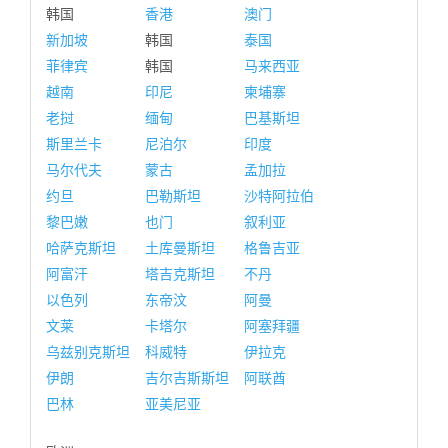
韩国
香港
澳门
新加坡
韩国
泰国
菲律宾
韩国
马来西亚
越南
印尼
柬埔寨
老挝
缅甸
巴基斯坦
斯里兰卡
尼泊尔
印度
马尔代夫
蒙古
孟加拉
约旦
巴勒斯坦
沙特阿拉伯
黎巴嫩
也门
叙利亚
哈萨克斯坦
土库曼斯坦
格鲁吉亚
阿富汗
塔吉克斯坦
不丹
以色列
东帝汶
阿曼
文莱
卡塔尔
阿塞拜疆
乌兹别克斯坦
科威特
伊拉克
伊朗
吉尔吉斯斯坦
阿联酋
巴林
亚美尼亚