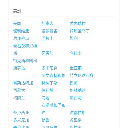
美洲
美国
加拿大
委内瑞拉
玻利维亚
波多黎各
荷属圣马丁
尼加拉瓜
巴拉圭
智利
圣基茨和尼维
斯
牙买加
乌拉圭
特克斯和凯科
斯群岛
多米尼克
圭亚那
圣文森特和格
特立尼达和多
哥斯达黎加
林纳丁斯
巴哥
百慕大
伯利兹
格林纳达
格陵兰
海地
墨西哥
安提瓜和巴布
圣卢西亚
达
洪都拉斯
多米尼加
秘鲁
苏里南
哥伦比亚
厄瓜多尔
库拉索