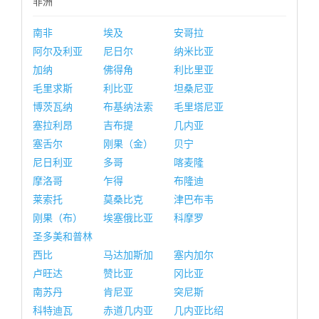
非洲
南非
埃及
安哥拉
阿尔及利亚
尼日尔
纳米比亚
加纳
佛得角
利比里亚
毛里求斯
利比亚
坦桑尼亚
博茨瓦纳
布基纳法索
毛里塔尼亚
塞拉利昂
吉布提
几内亚
塞舌尔
刚果（金）
贝宁
尼日利亚
多哥
喀麦隆
摩洛哥
乍得
布隆迪
莱索托
莫桑比克
津巴布韦
刚果（布）
埃塞俄比亚
科摩罗
圣多美和普林
西比
马达加斯加
塞内加尔
卢旺达
赞比亚
冈比亚
南苏丹
肯尼亚
突尼斯
科特迪瓦
赤道几内亚
几内亚比绍