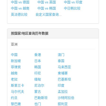
中国 vs 德国
中国 vs 英国
中国 vs 印度
中国 vs 越南
中国 vs 韩国
中日韩比较
英法德比较
自定义国家查询...
按国家/地区查询历年数据
亚洲
中国
香港
澳门
新加坡
日本
泰国
菲律宾
韩国
马来西亚
越南
印尼
柬埔寨
老挝
缅甸
巴基斯坦
斯里兰卡
尼泊尔
印度
马尔代夫
蒙古
孟加拉
约旦
巴勒斯坦
沙特阿拉伯
黎巴嫩
也门
叙利亚