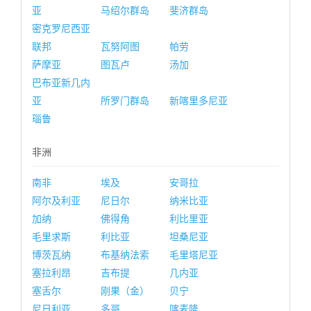
亚
马绍尔群岛
斐济群岛
密克罗尼西亚
联邦
瓦努阿图
帕劳
萨摩亚
图瓦卢
汤加
巴布亚新几内
亚
所罗门群岛
新喀里多尼亚
瑙鲁
非洲
南非
埃及
安哥拉
阿尔及利亚
尼日尔
纳米比亚
加纳
佛得角
利比里亚
毛里求斯
利比亚
坦桑尼亚
博茨瓦纳
布基纳法索
毛里塔尼亚
塞拉利昂
吉布提
几内亚
塞舌尔
刚果（金）
贝宁
尼日利亚
多哥
喀麦隆