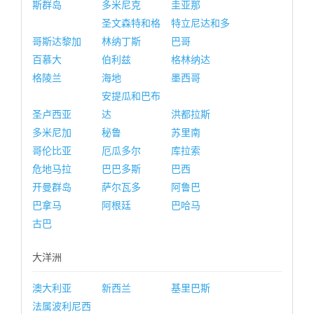
斯群岛
多米尼克
圭亚那
圣文森特和格
特立尼达和多
哥斯达黎加
林纳丁斯
巴哥
百慕大
伯利兹
格林纳达
格陵兰
海地
墨西哥
安提瓜和巴布
圣卢西亚
达
洪都拉斯
多米尼加
秘鲁
苏里南
哥伦比亚
厄瓜多尔
库拉索
危地马拉
巴巴多斯
巴西
开曼群岛
萨尔瓦多
阿鲁巴
巴拿马
阿根廷
巴哈马
古巴
大洋洲
澳大利亚
新西兰
基里巴斯
法属波利尼西