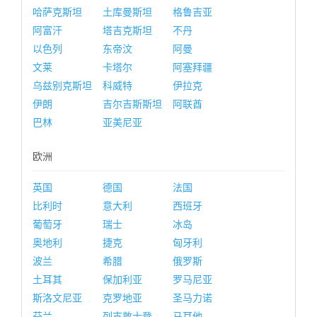
哈萨克斯坦
土库曼斯坦
格鲁吉亚
阿富汗
塔吉克斯坦
不丹
以色列
东帝汶
阿曼
文莱
卡塔尔
阿塞拜疆
乌兹别克斯坦
科威特
伊拉克
伊朗
吉尔吉斯斯坦
阿联酋
巴林
亚美尼亚
欧洲
英国
德国
法国
比利时
意大利
西班牙
葡萄牙
瑞士
冰岛
奥地利
捷克
匈牙利
波兰
希腊
俄罗斯
土耳其
保加利亚
罗马尼亚
斯洛文尼亚
克罗地亚
圣马力诺
芬兰
列支敦士登
马耳他