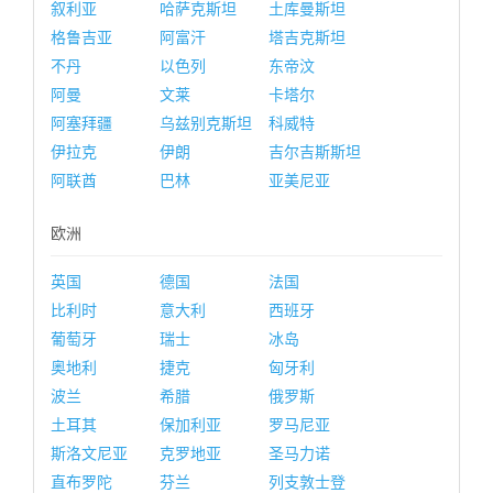
叙利亚
哈萨克斯坦
土库曼斯坦
格鲁吉亚
阿富汗
塔吉克斯坦
不丹
以色列
东帝汶
阿曼
文莱
卡塔尔
阿塞拜疆
乌兹别克斯坦
科威特
伊拉克
伊朗
吉尔吉斯斯坦
阿联酋
巴林
亚美尼亚
欧洲
英国
德国
法国
比利时
意大利
西班牙
葡萄牙
瑞士
冰岛
奥地利
捷克
匈牙利
波兰
希腊
俄罗斯
土耳其
保加利亚
罗马尼亚
斯洛文尼亚
克罗地亚
圣马力诺
直布罗陀
芬兰
列支敦士登