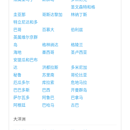
圣文森特和格
圭亚那
哥斯达黎加
林纳丁斯
特立尼达和多
巴哥
百慕大
伯利兹
英属维尔京群
岛
格林纳达
格陵兰
海地
墨西哥
圣卢西亚
安提瓜和巴布
达
洪都拉斯
多米尼加
秘鲁
苏里南
哥伦比亚
厄瓜多尔
库拉索
危地马拉
巴巴多斯
巴西
开曼群岛
萨尔瓦多
阿鲁巴
巴拿马
阿根廷
巴哈马
古巴
大洋洲