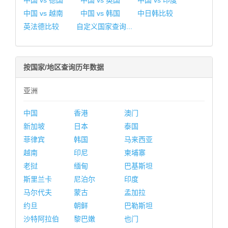
中国 vs 德国
中国 vs 英国
中国 vs 印度
中国 vs 越南
中国 vs 韩国
中日韩比较
英法德比较
自定义国家查询...
按国家/地区查询历年数据
亚洲
中国
香港
澳门
新加坡
日本
泰国
菲律宾
韩国
马来西亚
越南
印尼
柬埔寨
老挝
缅甸
巴基斯坦
斯里兰卡
尼泊尔
印度
马尔代夫
蒙古
孟加拉
约旦
朝鲜
巴勒斯坦
沙特阿拉伯
黎巴嫩
也门