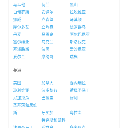
马耳他
荷兰
黑山
白俄罗斯
安道尔
拉脱维亚
挪威
卢森堡
马其顿
摩尔多瓦
立陶宛
法罗群岛
丹麦
马恩岛
阿尔巴尼亚
塞尔维亚
乌克兰
斯洛伐克
塞浦路斯
波黑
爱沙尼亚
爱尔兰
摩纳哥
瑞典
美洲
美国
加拿大
委内瑞拉
玻利维亚
波多黎各
荷属圣马丁
尼加拉瓜
巴拉圭
智利
圣基茨和尼维
斯
牙买加
乌拉圭
特克斯和凯科
法属圣马丁
斯群岛
多米尼克