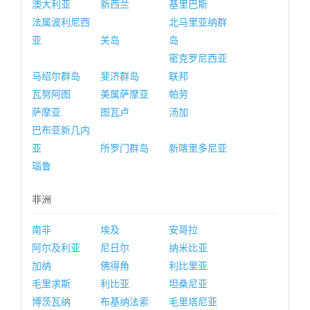
澳大利亚
新西兰
基里巴斯
法属波利尼西
北马里亚纳群
亚
关岛
岛
密克罗尼西亚
马绍尔群岛
斐济群岛
联邦
瓦努阿图
美属萨摩亚
帕劳
萨摩亚
图瓦卢
汤加
巴布亚新几内
亚
所罗门群岛
新喀里多尼亚
瑙鲁
非洲
南非
埃及
安哥拉
阿尔及利亚
尼日尔
纳米比亚
加纳
佛得角
利比里亚
毛里求斯
利比亚
坦桑尼亚
博茨瓦纳
布基纳法索
毛里塔尼亚