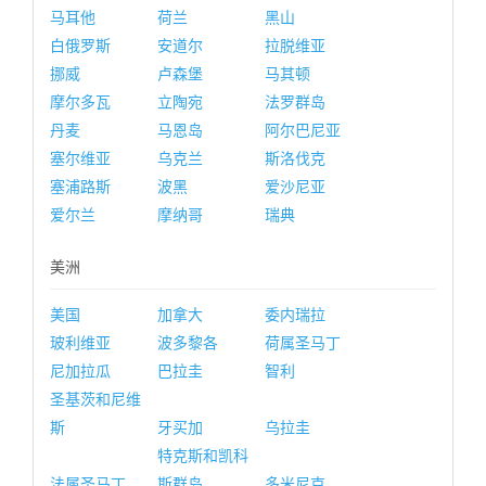
马耳他
荷兰
黑山
白俄罗斯
安道尔
拉脱维亚
挪威
卢森堡
马其顿
摩尔多瓦
立陶宛
法罗群岛
丹麦
马恩岛
阿尔巴尼亚
塞尔维亚
乌克兰
斯洛伐克
塞浦路斯
波黑
爱沙尼亚
爱尔兰
摩纳哥
瑞典
美洲
美国
加拿大
委内瑞拉
玻利维亚
波多黎各
荷属圣马丁
尼加拉瓜
巴拉圭
智利
圣基茨和尼维
斯
牙买加
乌拉圭
特克斯和凯科
法属圣马丁
斯群岛
多米尼克