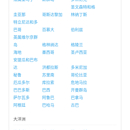
圣文森特和格
圭亚那
哥斯达黎加
林纳丁斯
特立尼达和多
巴哥
百慕大
伯利兹
英属维尔京群
岛
格林纳达
格陵兰
海地
墨西哥
圣卢西亚
安提瓜和巴布
达
洪都拉斯
多米尼加
秘鲁
苏里南
哥伦比亚
厄瓜多尔
库拉索
危地马拉
巴巴多斯
巴西
开曼群岛
萨尔瓦多
阿鲁巴
巴拿马
阿根廷
巴哈马
古巴
大洋洲