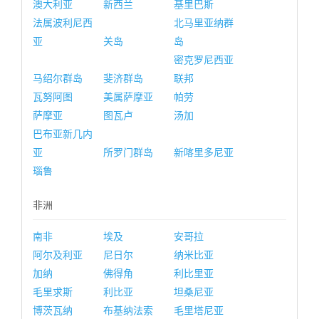
澳大利亚
新西兰
基里巴斯
法属波利尼西
北马里亚纳群
亚
关岛
岛
密克罗尼西亚
马绍尔群岛
斐济群岛
联邦
瓦努阿图
美属萨摩亚
帕劳
萨摩亚
图瓦卢
汤加
巴布亚新几内
亚
所罗门群岛
新喀里多尼亚
瑙鲁
非洲
南非
埃及
安哥拉
阿尔及利亚
尼日尔
纳米比亚
加纳
佛得角
利比里亚
毛里求斯
利比亚
坦桑尼亚
博茨瓦纳
布基纳法索
毛里塔尼亚