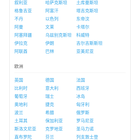
叙利亚
哈萨克斯坦
土库曼斯坦
格鲁吉亚
阿富汗
塔吉克斯坦
不丹
以色列
东帝汶
阿曼
文莱
卡塔尔
阿塞拜疆
乌兹别克斯坦
科威特
伊拉克
伊朗
吉尔吉斯斯坦
阿联酋
巴林
亚美尼亚
欧洲
英国
德国
法国
比利时
意大利
西班牙
葡萄牙
瑞士
冰岛
奥地利
捷克
匈牙利
波兰
希腊
俄罗斯
土耳其
保加利亚
罗马尼亚
斯洛文尼亚
克罗地亚
圣马力诺
直布罗陀
芬兰
列支敦士登