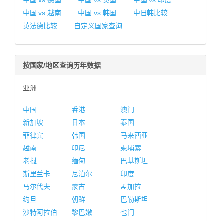
中国 vs 德国
中国 vs 英国
中国 vs 印度
中国 vs 越南
中国 vs 韩国
中日韩比较
英法德比较
自定义国家查询...
按国家/地区查询历年数据
亚洲
中国
香港
澳门
新加坡
日本
泰国
菲律宾
韩国
马来西亚
越南
印尼
柬埔寨
老挝
缅甸
巴基斯坦
斯里兰卡
尼泊尔
印度
马尔代夫
蒙古
孟加拉
约旦
朝鲜
巴勒斯坦
沙特阿拉伯
黎巴嫩
也门