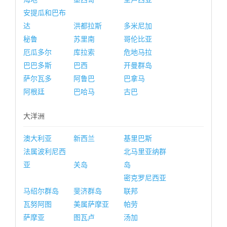
安提瓜和巴布
达
洪都拉斯
多米尼加
秘鲁
苏里南
哥伦比亚
厄瓜多尔
库拉索
危地马拉
巴巴多斯
巴西
开曼群岛
萨尔瓦多
阿鲁巴
巴拿马
阿根廷
巴哈马
古巴
大洋洲
澳大利亚
新西兰
基里巴斯
法属波利尼西
北马里亚纳群
亚
关岛
岛
密克罗尼西亚
马绍尔群岛
斐济群岛
联邦
瓦努阿图
美属萨摩亚
帕劳
萨摩亚
图瓦卢
汤加