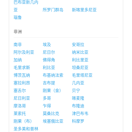
巴布亚新几内
亚
所罗门群岛
新喀里多尼亚
瑙鲁
非洲
南非
埃及
安哥拉
阿尔及利亚
尼日尔
纳米比亚
加纳
佛得角
利比里亚
毛里求斯
利比亚
坦桑尼亚
博茨瓦纳
布基纳法索
毛里塔尼亚
塞拉利昂
吉布提
几内亚
塞舌尔
刚果（金）
贝宁
尼日利亚
多哥
喀麦隆
摩洛哥
乍得
布隆迪
莱索托
莫桑比克
津巴布韦
刚果（布）
埃塞俄比亚
科摩罗
圣多美和普林