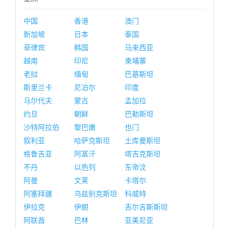
中国
香港
澳门
新加坡
日本
泰国
菲律宾
韩国
马来西亚
越南
印尼
柬埔寨
老挝
缅甸
巴基斯坦
斯里兰卡
尼泊尔
印度
马尔代夫
蒙古
孟加拉
约旦
朝鲜
巴勒斯坦
沙特阿拉伯
黎巴嫩
也门
叙利亚
哈萨克斯坦
土库曼斯坦
格鲁吉亚
阿富汗
塔吉克斯坦
不丹
以色列
东帝汶
阿曼
文莱
卡塔尔
阿塞拜疆
乌兹别克斯坦
科威特
伊拉克
伊朗
吉尔吉斯斯坦
阿联酋
巴林
亚美尼亚