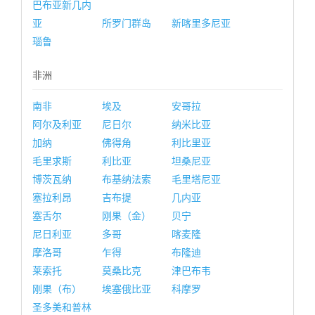
巴布亚新几内
亚
所罗门群岛
新喀里多尼亚
瑙鲁
非洲
南非
埃及
安哥拉
阿尔及利亚
尼日尔
纳米比亚
加纳
佛得角
利比里亚
毛里求斯
利比亚
坦桑尼亚
博茨瓦纳
布基纳法索
毛里塔尼亚
塞拉利昂
吉布提
几内亚
塞舌尔
刚果（金）
贝宁
尼日利亚
多哥
喀麦隆
摩洛哥
乍得
布隆迪
莱索托
莫桑比克
津巴布韦
刚果（布）
埃塞俄比亚
科摩罗
圣多美和普林