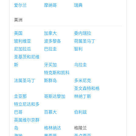
爱尔兰
摩纳哥
瑞典
美洲
美国
加拿大
委内瑞拉
玻利维亚
波多黎各
荷属圣马丁
尼加拉瓜
巴拉圭
智利
圣基茨和尼维
斯
牙买加
乌拉圭
特克斯和凯科
法属圣马丁
斯群岛
多米尼克
圣文森特和格
圭亚那
哥斯达黎加
林纳丁斯
特立尼达和多
巴哥
百慕大
伯利兹
英属维尔京群
岛
格林纳达
格陵兰
海地
墨西哥
圣卢西亚