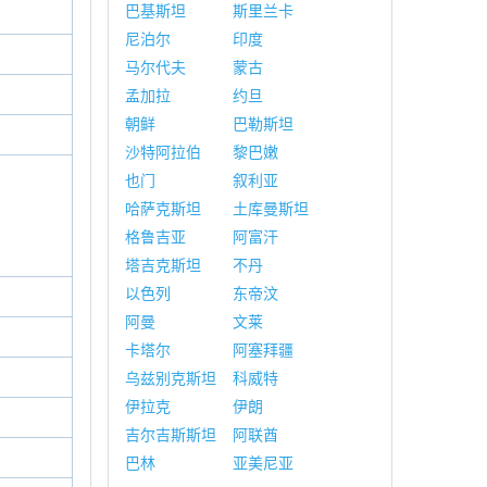
巴基斯坦
斯里兰卡
尼泊尔
印度
马尔代夫
蒙古
孟加拉
约旦
朝鲜
巴勒斯坦
沙特阿拉伯
黎巴嫩
也门
叙利亚
哈萨克斯坦
土库曼斯坦
格鲁吉亚
阿富汗
塔吉克斯坦
不丹
以色列
东帝汶
阿曼
文莱
卡塔尔
阿塞拜疆
乌兹别克斯坦
科威特
伊拉克
伊朗
吉尔吉斯斯坦
阿联酋
巴林
亚美尼亚