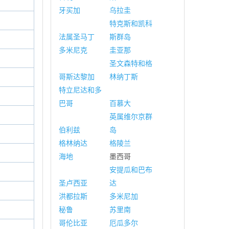
牙买加
乌拉圭
特克斯和凯科
法属圣马丁
斯群岛
多米尼克
圭亚那
圣文森特和格
哥斯达黎加
林纳丁斯
特立尼达和多
巴哥
百慕大
英属维尔京群
伯利兹
岛
格林纳达
格陵兰
海地
墨西哥
安提瓜和巴布
圣卢西亚
达
洪都拉斯
多米尼加
秘鲁
苏里南
哥伦比亚
厄瓜多尔