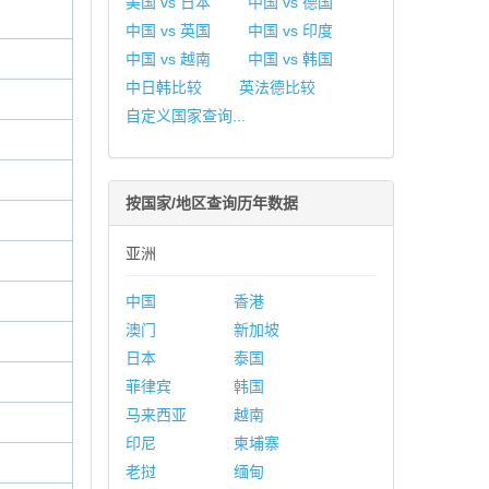
美国 vs 日本
中国 vs 德国
中国 vs 英国
中国 vs 印度
中国 vs 越南
中国 vs 韩国
中日韩比较
英法德比较
自定义国家查询...
按国家/地区查询历年数据
亚洲
中国
香港
澳门
新加坡
日本
泰国
菲律宾
韩国
马来西亚
越南
印尼
柬埔寨
老挝
缅甸