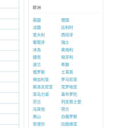
欧洲
英国
德国
法国
比利时
意大利
西班牙
葡萄牙
瑞士
冰岛
奥地利
捷克
匈牙利
波兰
希腊
俄罗斯
土耳其
保加利亚
罗马尼亚
斯洛文尼亚
克罗地亚
圣马力诺
直布罗陀
芬兰
列支敦士登
马耳他
荷兰
黑山
白俄罗斯
安道尔
拉脱维亚