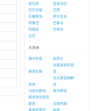
库拉索
危地马拉
巴巴多斯
巴西
开曼群岛
萨尔瓦多
阿鲁巴
巴拿马
阿根廷
巴哈马
古巴
大洋洲
澳大利亚
新西兰
法属波利尼西
基里巴斯
亚
北马里亚纳群
关岛
岛
马绍尔群岛
斐济群岛
密克罗尼西亚
联邦
瓦努阿图
美属萨摩亚
帕劳