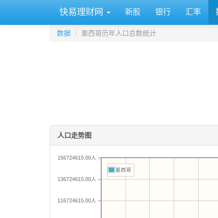
快易理财网
新股
银行
汇率
数据
墨西哥历年人口总数统计
人口走势图
156724615.00人
墨西哥
136724615.00人
116724615.00人