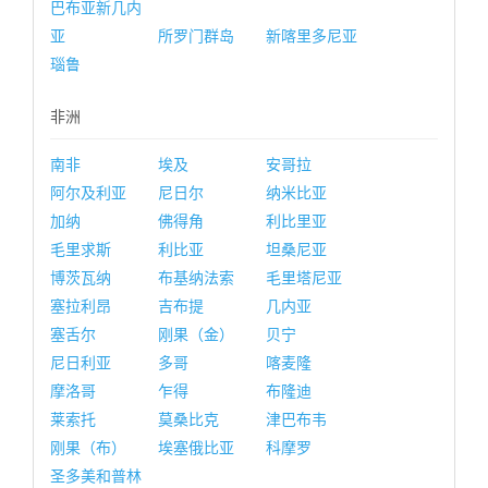
巴布亚新几内
亚
所罗门群岛
新喀里多尼亚
瑙鲁
非洲
南非
埃及
安哥拉
阿尔及利亚
尼日尔
纳米比亚
加纳
佛得角
利比里亚
毛里求斯
利比亚
坦桑尼亚
博茨瓦纳
布基纳法索
毛里塔尼亚
塞拉利昂
吉布提
几内亚
塞舌尔
刚果（金）
贝宁
尼日利亚
多哥
喀麦隆
摩洛哥
乍得
布隆迪
莱索托
莫桑比克
津巴布韦
刚果（布）
埃塞俄比亚
科摩罗
圣多美和普林