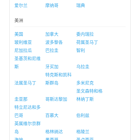
爱尔兰
摩纳哥
瑞典
美洲
美国
加拿大
委内瑞拉
玻利维亚
波多黎各
荷属圣马丁
尼加拉瓜
巴拉圭
智利
圣基茨和尼维
斯
牙买加
乌拉圭
特克斯和凯科
法属圣马丁
斯群岛
多米尼克
圣文森特和格
圭亚那
哥斯达黎加
林纳丁斯
特立尼达和多
巴哥
百慕大
伯利兹
英属维尔京群
岛
格林纳达
格陵兰
海地
墨西哥
圣卢西亚