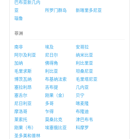
巴布亚新几内
亚
所罗门群岛
新喀里多尼亚
瑙鲁
非洲
南非
埃及
安哥拉
阿尔及利亚
尼日尔
纳米比亚
加纳
佛得角
利比里亚
毛里求斯
利比亚
坦桑尼亚
博茨瓦纳
布基纳法索
毛里塔尼亚
塞拉利昂
吉布提
几内亚
塞舌尔
刚果（金）
贝宁
尼日利亚
多哥
喀麦隆
摩洛哥
乍得
布隆迪
莱索托
莫桑比克
津巴布韦
刚果（布）
埃塞俄比亚
科摩罗
圣多美和普林