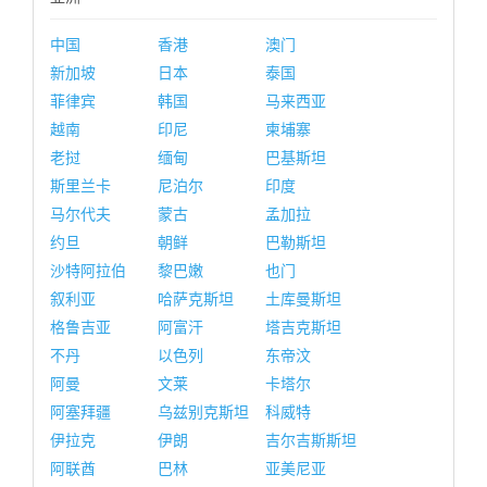
中国
香港
澳门
新加坡
日本
泰国
菲律宾
韩国
马来西亚
越南
印尼
柬埔寨
老挝
缅甸
巴基斯坦
斯里兰卡
尼泊尔
印度
马尔代夫
蒙古
孟加拉
约旦
朝鲜
巴勒斯坦
沙特阿拉伯
黎巴嫩
也门
叙利亚
哈萨克斯坦
土库曼斯坦
格鲁吉亚
阿富汗
塔吉克斯坦
不丹
以色列
东帝汶
阿曼
文莱
卡塔尔
阿塞拜疆
乌兹别克斯坦
科威特
伊拉克
伊朗
吉尔吉斯斯坦
阿联酋
巴林
亚美尼亚