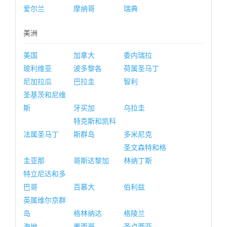
爱尔兰
摩纳哥
瑞典
美洲
美国
加拿大
委内瑞拉
玻利维亚
波多黎各
荷属圣马丁
尼加拉瓜
巴拉圭
智利
圣基茨和尼维
斯
牙买加
乌拉圭
特克斯和凯科
法属圣马丁
斯群岛
多米尼克
圣文森特和格
圭亚那
哥斯达黎加
林纳丁斯
特立尼达和多
巴哥
百慕大
伯利兹
英属维尔京群
岛
格林纳达
格陵兰
海地
墨西哥
圣卢西亚