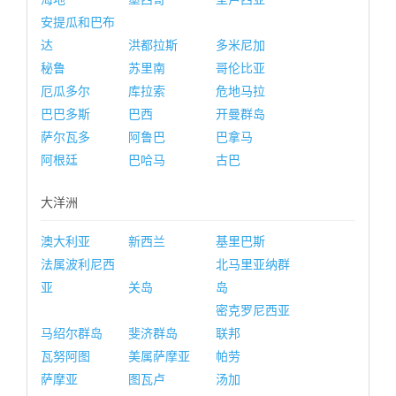
安提瓜和巴布
达
洪都拉斯
多米尼加
秘鲁
苏里南
哥伦比亚
厄瓜多尔
库拉索
危地马拉
巴巴多斯
巴西
开曼群岛
萨尔瓦多
阿鲁巴
巴拿马
阿根廷
巴哈马
古巴
大洋洲
澳大利亚
新西兰
基里巴斯
法属波利尼西
北马里亚纳群
亚
关岛
岛
密克罗尼西亚
马绍尔群岛
斐济群岛
联邦
瓦努阿图
美属萨摩亚
帕劳
萨摩亚
图瓦卢
汤加