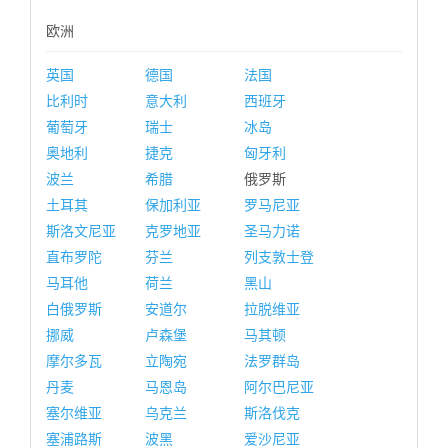
欧洲
英国
德国
法国
比利时
意大利
西班牙
葡萄牙
瑞士
冰岛
奥地利
捷克
匈牙利
波兰
希腊
俄罗斯
土耳其
保加利亚
罗马尼亚
斯洛文尼亚
克罗地亚
圣马力诺
直布罗陀
芬兰
列支敦士登
马耳他
荷兰
黑山
白俄罗斯
安道尔
拉脱维亚
挪威
卢森堡
马其顿
摩尔多瓦
立陶宛
法罗群岛
丹麦
马恩岛
阿尔巴尼亚
塞尔维亚
乌克兰
斯洛伐克
塞浦路斯
波黑
爱沙尼亚