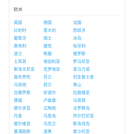
欧洲
英国
德国
法国
比利时
意大利
西班牙
葡萄牙
瑞士
冰岛
奥地利
捷克
匈牙利
波兰
希腊
俄罗斯
土耳其
保加利亚
罗马尼亚
斯洛文尼亚
克罗地亚
圣马力诺
直布罗陀
芬兰
列支敦士登
马耳他
荷兰
黑山
白俄罗斯
安道尔
拉脱维亚
挪威
卢森堡
马其顿
摩尔多瓦
立陶宛
法罗群岛
丹麦
马恩岛
阿尔巴尼亚
塞尔维亚
乌克兰
斯洛伐克
塞浦路斯
波黑
爱沙尼亚