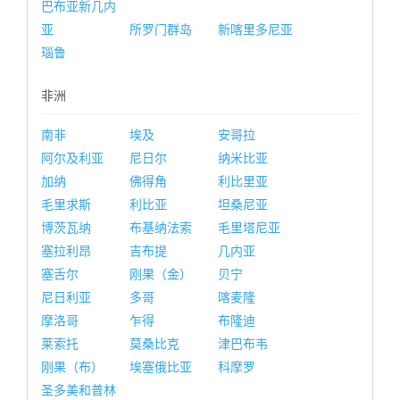
巴布亚新几内
亚
所罗门群岛
新喀里多尼亚
瑙鲁
非洲
南非
埃及
安哥拉
阿尔及利亚
尼日尔
纳米比亚
加纳
佛得角
利比里亚
毛里求斯
利比亚
坦桑尼亚
博茨瓦纳
布基纳法索
毛里塔尼亚
塞拉利昂
吉布提
几内亚
塞舌尔
刚果（金）
贝宁
尼日利亚
多哥
喀麦隆
摩洛哥
乍得
布隆迪
莱索托
莫桑比克
津巴布韦
刚果（布）
埃塞俄比亚
科摩罗
圣多美和普林