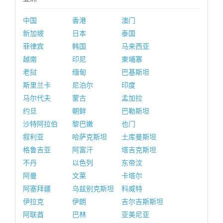
中国
香港
澳门
新加坡
日本
泰国
菲律宾
韩国
马来西亚
越南
印尼
柬埔寨
老挝
缅甸
巴基斯坦
斯里兰卡
尼泊尔
印度
马尔代夫
蒙古
孟加拉
约旦
朝鲜
巴勒斯坦
沙特阿拉伯
黎巴嫩
也门
叙利亚
哈萨克斯坦
土库曼斯坦
格鲁吉亚
阿富汗
塔吉克斯坦
不丹
以色列
东帝汶
阿曼
文莱
卡塔尔
阿塞拜疆
乌兹别克斯坦
科威特
伊拉克
伊朗
吉尔吉斯斯坦
阿联酋
巴林
亚美尼亚