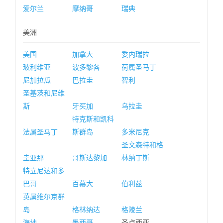
爱尔兰
摩纳哥
瑞典
美洲
美国
加拿大
委内瑞拉
玻利维亚
波多黎各
荷属圣马丁
尼加拉瓜
巴拉圭
智利
圣基茨和尼维
斯
牙买加
乌拉圭
特克斯和凯科
法属圣马丁
斯群岛
多米尼克
圣文森特和格
圭亚那
哥斯达黎加
林纳丁斯
特立尼达和多
巴哥
百慕大
伯利兹
英属维尔京群
岛
格林纳达
格陵兰
海地
墨西哥
圣卢西亚