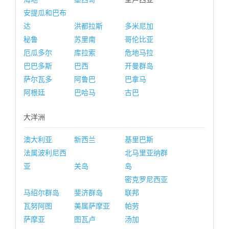
安提瓜和巴布
达
洪都拉斯
多米尼加
秘鲁
苏里南
哥伦比亚
厄瓜多尔
库拉索
危地马拉
巴巴多斯
巴西
开曼群岛
萨尔瓦多
阿鲁巴
巴拿马
阿根廷
巴哈马
古巴
大洋洲
澳大利亚
新西兰
基里巴斯
法属波利尼西
北马里亚纳群
亚
关岛
岛
密克罗尼西亚
马绍尔群岛
斐济群岛
联邦
瓦努阿图
美属萨摩亚
帕劳
萨摩亚
图瓦卢
汤加