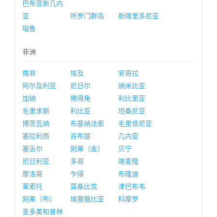
巴布亚新几内
亚
所罗门群岛
新喀里多尼亚
瑙鲁
非洲
南非
埃及
安哥拉
阿尔及利亚
尼日尔
纳米比亚
加纳
佛得角
利比里亚
毛里求斯
利比亚
坦桑尼亚
博茨瓦纳
布基纳法索
毛里塔尼亚
塞拉利昂
吉布提
几内亚
塞舌尔
刚果（金）
贝宁
尼日利亚
多哥
喀麦隆
摩洛哥
乍得
布隆迪
莱索托
莫桑比克
津巴布韦
刚果（布）
埃塞俄比亚
科摩罗
圣多美和普林