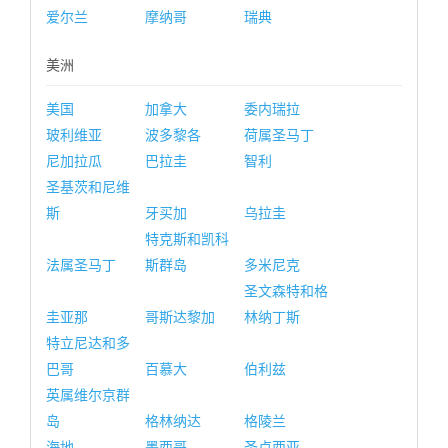
爱尔兰
摩纳哥
瑞典
美洲
美国
加拿大
委内瑞拉
玻利维亚
波多黎各
荷属圣马丁
尼加拉瓜
巴拉圭
智利
圣基茨和尼维
斯
牙买加
乌拉圭
特克斯和凯科
法属圣马丁
斯群岛
多米尼克
圣文森特和格
圭亚那
哥斯达黎加
林纳丁斯
特立尼达和多
巴哥
百慕大
伯利兹
英属维尔京群
岛
格林纳达
格陵兰
海地
墨西哥
圣卢西亚