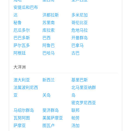
安提瓜和巴布
达
洪都拉斯
多米尼加
秘鲁
苏里南
哥伦比亚
厄瓜多尔
库拉索
危地马拉
巴巴多斯
巴西
开曼群岛
萨尔瓦多
阿鲁巴
巴拿马
阿根廷
巴哈马
古巴
大洋洲
澳大利亚
新西兰
基里巴斯
法属波利尼西
北马里亚纳群
亚
关岛
岛
密克罗尼西亚
马绍尔群岛
斐济群岛
联邦
瓦努阿图
美属萨摩亚
帕劳
萨摩亚
图瓦卢
汤加