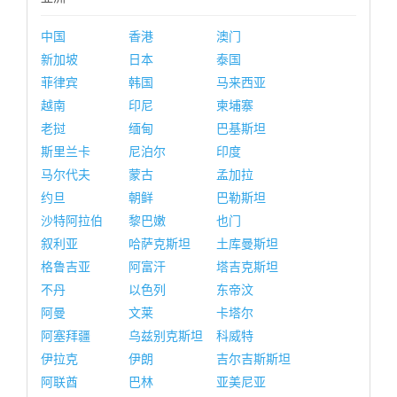
中国
香港
澳门
新加坡
日本
泰国
菲律宾
韩国
马来西亚
越南
印尼
柬埔寨
老挝
缅甸
巴基斯坦
斯里兰卡
尼泊尔
印度
马尔代夫
蒙古
孟加拉
约旦
朝鲜
巴勒斯坦
沙特阿拉伯
黎巴嫩
也门
叙利亚
哈萨克斯坦
土库曼斯坦
格鲁吉亚
阿富汗
塔吉克斯坦
不丹
以色列
东帝汶
阿曼
文莱
卡塔尔
阿塞拜疆
乌兹别克斯坦
科威特
伊拉克
伊朗
吉尔吉斯斯坦
阿联酋
巴林
亚美尼亚