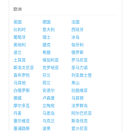
欧洲
英国
德国
法国
比利时
意大利
西班牙
葡萄牙
瑞士
冰岛
奥地利
捷克
匈牙利
波兰
希腊
俄罗斯
土耳其
保加利亚
罗马尼亚
斯洛文尼亚
克罗地亚
圣马力诺
直布罗陀
芬兰
列支敦士登
马耳他
荷兰
黑山
白俄罗斯
安道尔
拉脱维亚
挪威
卢森堡
马其顿
摩尔多瓦
立陶宛
法罗群岛
丹麦
马恩岛
阿尔巴尼亚
塞尔维亚
乌克兰
斯洛伐克
塞浦路斯
波黑
爱沙尼亚