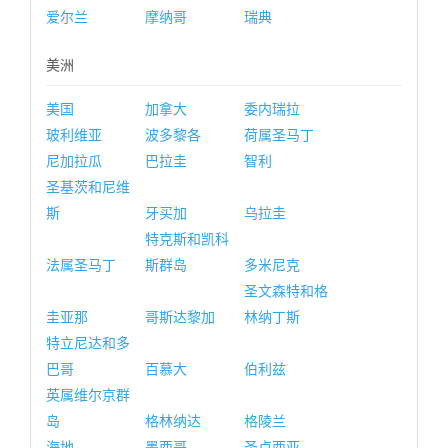
爱尔兰
摩纳哥
瑞典
美洲
美国
加拿大
委内瑞拉
玻利维亚
波多黎各
荷属圣马丁
尼加拉瓜
巴拉圭
智利
圣基茨和尼维
斯
牙买加
乌拉圭
特克斯和凯科
法属圣马丁
斯群岛
多米尼克
圣文森特和格
圭亚那
哥斯达黎加
林纳丁斯
特立尼达和多
巴哥
百慕大
伯利兹
英属维尔京群
岛
格林纳达
格陵兰
海地
墨西哥
圣卢西亚