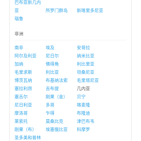
巴布亚新几内
亚
所罗门群岛
新喀里多尼亚
瑙鲁
非洲
南非
埃及
安哥拉
阿尔及利亚
尼日尔
纳米比亚
加纳
佛得角
利比里亚
毛里求斯
利比亚
坦桑尼亚
博茨瓦纳
布基纳法索
毛里塔尼亚
塞拉利昂
吉布提
几内亚
塞舌尔
刚果（金）
贝宁
尼日利亚
多哥
喀麦隆
摩洛哥
乍得
布隆迪
莱索托
莫桑比克
津巴布韦
刚果（布）
埃塞俄比亚
科摩罗
圣多美和普林