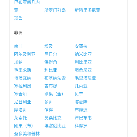
巴布亚新几内
亚
所罗门群岛
新喀里多尼亚
瑙鲁
非洲
南非
埃及
安哥拉
阿尔及利亚
尼日尔
纳米比亚
加纳
佛得角
利比里亚
毛里求斯
利比亚
坦桑尼亚
博茨瓦纳
布基纳法索
毛里塔尼亚
塞拉利昂
吉布提
几内亚
塞舌尔
刚果（金）
贝宁
尼日利亚
多哥
喀麦隆
摩洛哥
乍得
布隆迪
莱索托
莫桑比克
津巴布韦
刚果（布）
埃塞俄比亚
科摩罗
圣多美和普林