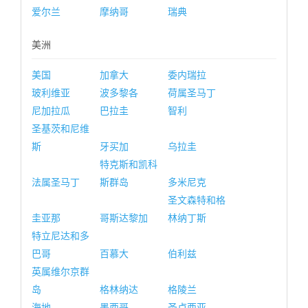
爱尔兰
摩纳哥
瑞典
美洲
美国
加拿大
委内瑞拉
玻利维亚
波多黎各
荷属圣马丁
尼加拉瓜
巴拉圭
智利
圣基茨和尼维
斯
牙买加
乌拉圭
特克斯和凯科
法属圣马丁
斯群岛
多米尼克
圣文森特和格
圭亚那
哥斯达黎加
林纳丁斯
特立尼达和多
巴哥
百慕大
伯利兹
英属维尔京群
岛
格林纳达
格陵兰
海地
墨西哥
圣卢西亚