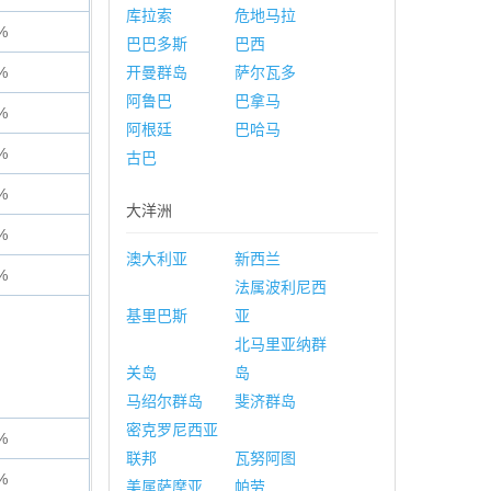
库拉索
危地马拉
%
巴巴多斯
巴西
%
开曼群岛
萨尔瓦多
阿鲁巴
巴拿马
%
阿根廷
巴哈马
%
古巴
%
大洋洲
%
澳大利亚
新西兰
%
法属波利尼西
基里巴斯
亚
北马里亚纳群
关岛
岛
马绍尔群岛
斐济群岛
密克罗尼西亚
%
联邦
瓦努阿图
%
美属萨摩亚
帕劳