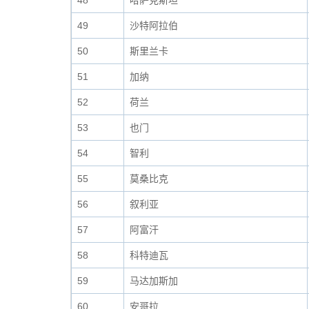
48
哈萨克斯坦
49
沙特阿拉伯
50
斯里兰卡
51
加纳
52
荷兰
53
也门
54
智利
55
莫桑比克
56
叙利亚
57
阿富汗
58
科特迪瓦
59
马达加斯加
60
安哥拉