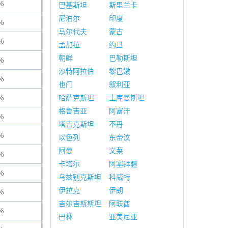
%
巴基斯坦
斯里兰卡
尼泊尔
印度
%
马尔代夫
蒙古
%
孟加拉
约旦
朝鲜
巴勒斯坦
%
沙特阿拉伯
黎巴嫩
%
也门
叙利亚
%
哈萨克斯坦
土库曼斯坦
格鲁吉亚
阿富汗
%
塔吉克斯坦
不丹
%
以色列
东帝汶
阿曼
文莱
%
卡塔尔
阿塞拜疆
%
乌兹别克斯坦
科威特
伊拉克
伊朗
%
吉尔吉斯斯坦
阿联酋
%
巴林
亚美尼亚