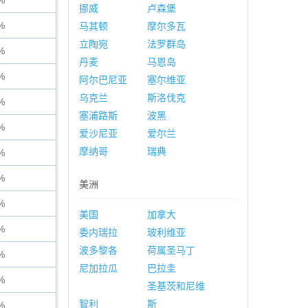
%
挪威
卢森堡
%
马其顿
摩尔多瓦
立陶宛
法罗群岛
%
丹麦
马恩岛
%
阿尔巴尼亚
塞尔维亚
乌克兰
斯洛伐克
%
塞浦路斯
波黑
%
爱沙尼亚
爱尔兰
摩纳哥
瑞典
%
%
美洲
%
美国
加拿大
%
委内瑞拉
玻利维亚
波多黎各
荷属圣马丁
%
尼加拉瓜
巴拉圭
%
圣基茨和尼维
智利
斯
%