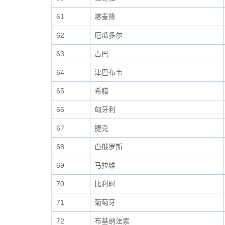
61
喀麦隆
62
厄瓜多尔
63
古巴
64
津巴布韦
65
希腊
66
匈牙利
67
捷克
68
白俄罗斯
69
马拉维
70
比利时
71
葡萄牙
72
布基纳法索