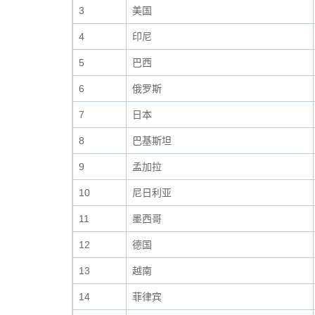
3
美国
4
印尼
5
巴西
6
俄罗斯
7
日本
8
巴基斯坦
9
孟加拉
10
尼日利亚
11
墨西哥
12
德国
13
越南
14
菲律宾