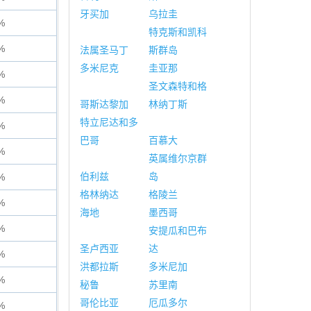
牙买加
乌拉圭
%
特克斯和凯科
%
法属圣马丁
斯群岛
多米尼克
圭亚那
%
圣文森特和格
%
哥斯达黎加
林纳丁斯
特立尼达和多
%
巴哥
百慕大
%
英属维尔京群
伯利兹
岛
%
格林纳达
格陵兰
%
海地
墨西哥
%
安提瓜和巴布
圣卢西亚
达
%
洪都拉斯
多米尼加
%
秘鲁
苏里南
哥伦比亚
厄瓜多尔
%