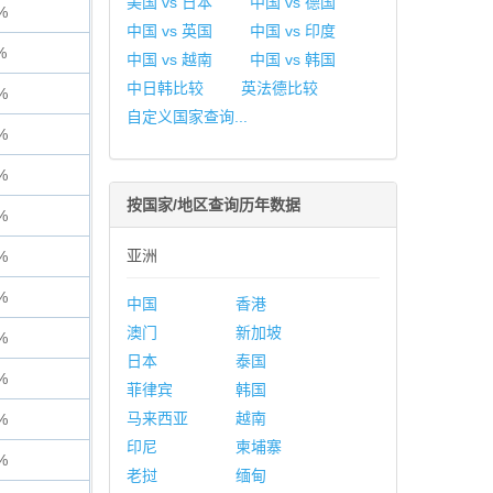
美国 vs 日本
中国 vs 德国
%
中国 vs 英国
中国 vs 印度
%
中国 vs 越南
中国 vs 韩国
中日韩比较
英法德比较
%
自定义国家查询...
%
%
按国家/地区查询历年数据
%
亚洲
%
%
中国
香港
澳门
新加坡
%
日本
泰国
%
菲律宾
韩国
马来西亚
越南
%
印尼
柬埔寨
%
老挝
缅甸