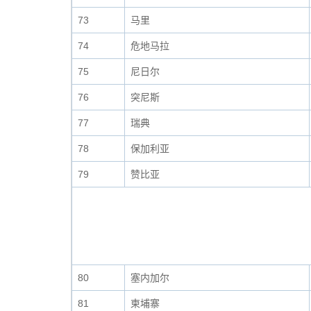
73
马里
74
危地马拉
75
尼日尔
76
突尼斯
77
瑞典
78
保加利亚
79
赞比亚
80
塞内加尔
81
柬埔寨