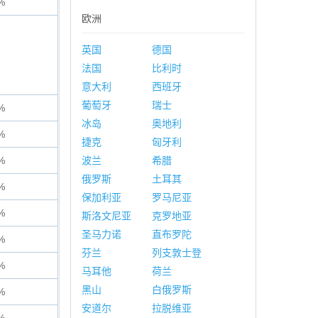
%
欧洲
英国
德国
法国
比利时
意大利
西班牙
葡萄牙
瑞士
%
冰岛
奥地利
%
捷克
匈牙利
%
波兰
希腊
俄罗斯
土耳其
%
保加利亚
罗马尼亚
%
斯洛文尼亚
克罗地亚
圣马力诺
直布罗陀
%
芬兰
列支敦士登
%
马耳他
荷兰
黑山
白俄罗斯
%
安道尔
拉脱维亚