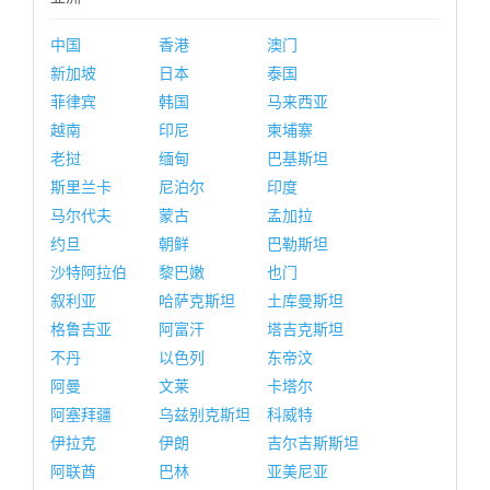
中国
香港
澳门
新加坡
日本
泰国
菲律宾
韩国
马来西亚
越南
印尼
柬埔寨
老挝
缅甸
巴基斯坦
斯里兰卡
尼泊尔
印度
马尔代夫
蒙古
孟加拉
约旦
朝鲜
巴勒斯坦
沙特阿拉伯
黎巴嫩
也门
叙利亚
哈萨克斯坦
土库曼斯坦
格鲁吉亚
阿富汗
塔吉克斯坦
不丹
以色列
东帝汶
阿曼
文莱
卡塔尔
阿塞拜疆
乌兹别克斯坦
科威特
伊拉克
伊朗
吉尔吉斯斯坦
阿联酋
巴林
亚美尼亚