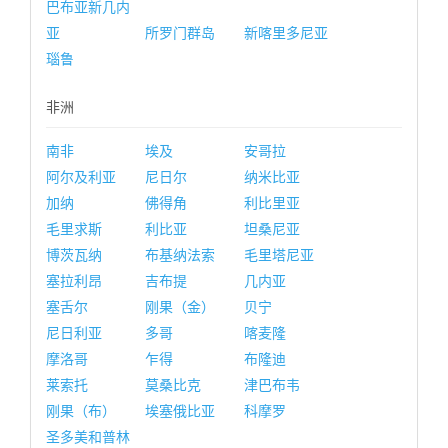
巴布亚新几内
亚
所罗门群岛
新喀里多尼亚
瑙鲁
非洲
南非
埃及
安哥拉
阿尔及利亚
尼日尔
纳米比亚
加纳
佛得角
利比里亚
毛里求斯
利比亚
坦桑尼亚
博茨瓦纳
布基纳法索
毛里塔尼亚
塞拉利昂
吉布提
几内亚
塞舌尔
刚果（金）
贝宁
尼日利亚
多哥
喀麦隆
摩洛哥
乍得
布隆迪
莱索托
莫桑比克
津巴布韦
刚果（布）
埃塞俄比亚
科摩罗
圣多美和普林