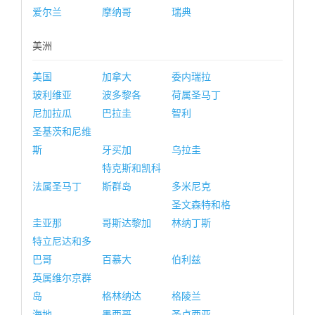
爱尔兰
摩纳哥
瑞典
美洲
美国
加拿大
委内瑞拉
玻利维亚
波多黎各
荷属圣马丁
尼加拉瓜
巴拉圭
智利
圣基茨和尼维
斯
牙买加
乌拉圭
特克斯和凯科
法属圣马丁
斯群岛
多米尼克
圣文森特和格
圭亚那
哥斯达黎加
林纳丁斯
特立尼达和多
巴哥
百慕大
伯利兹
英属维尔京群
岛
格林纳达
格陵兰
海地
墨西哥
圣卢西亚