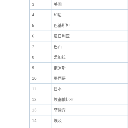
3
美国
4
印尼
5
巴基斯坦
6
尼日利亚
7
巴西
8
孟加拉
9
俄罗斯
10
墨西哥
11
日本
12
埃塞俄比亚
13
菲律宾
14
埃及