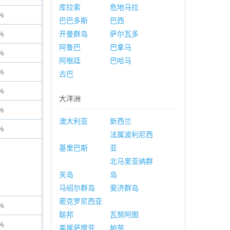
库拉索
危地马拉
%
巴巴多斯
巴西
%
开曼群岛
萨尔瓦多
阿鲁巴
巴拿马
%
阿根廷
巴哈马
%
古巴
%
大洋洲
%
澳大利亚
新西兰
%
法属波利尼西
基里巴斯
亚
北马里亚纳群
关岛
岛
马绍尔群岛
斐济群岛
密克罗尼西亚
%
联邦
瓦努阿图
%
美属萨摩亚
帕劳