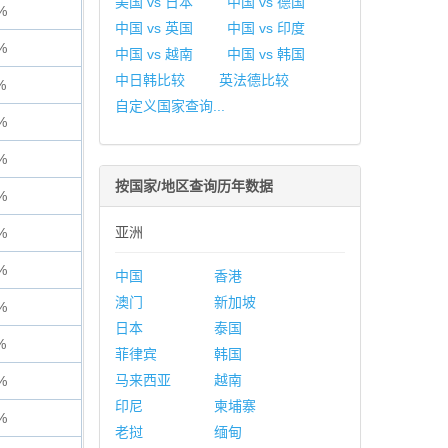
美国 vs 日本
中国 vs 德国
%
中国 vs 英国
中国 vs 印度
%
中国 vs 越南
中国 vs 韩国
中日韩比较
英法德比较
%
自定义国家查询...
%
%
按国家/地区查询历年数据
%
亚洲
%
%
中国
香港
澳门
新加坡
%
日本
泰国
%
菲律宾
韩国
马来西亚
越南
%
印尼
柬埔寨
%
老挝
缅甸