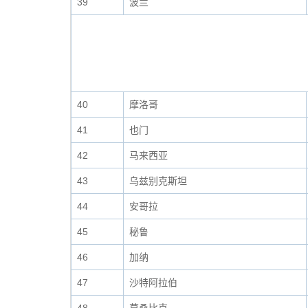
39
波兰
40
摩洛哥
41
也门
42
马来西亚
43
乌兹别克斯坦
44
安哥拉
45
秘鲁
46
加纳
47
沙特阿拉伯