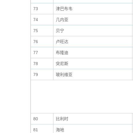
73
津巴布韦
74
几内亚
75
贝宁
76
卢旺达
77
布隆迪
78
突尼斯
79
玻利维亚
80
比利时
81
海地