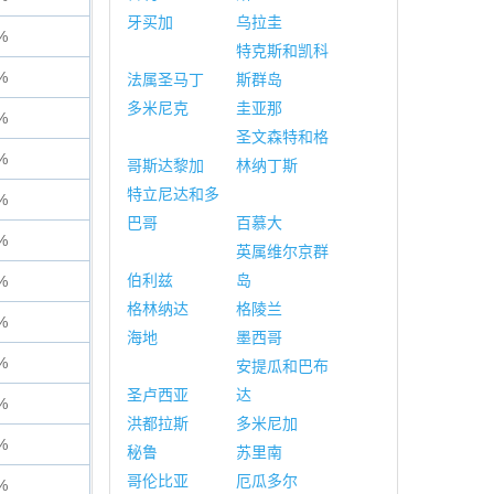
牙买加
乌拉圭
%
特克斯和凯科
%
法属圣马丁
斯群岛
多米尼克
圭亚那
%
圣文森特和格
%
哥斯达黎加
林纳丁斯
特立尼达和多
%
巴哥
百慕大
%
英属维尔京群
伯利兹
岛
%
格林纳达
格陵兰
%
海地
墨西哥
%
安提瓜和巴布
圣卢西亚
达
%
洪都拉斯
多米尼加
%
秘鲁
苏里南
哥伦比亚
厄瓜多尔
%