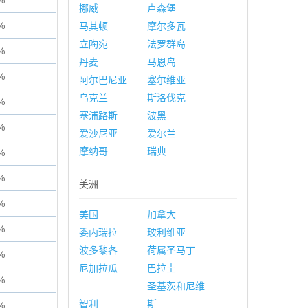
%
挪威
卢森堡
%
马其顿
摩尔多瓦
立陶宛
法罗群岛
%
丹麦
马恩岛
%
阿尔巴尼亚
塞尔维亚
乌克兰
斯洛伐克
%
塞浦路斯
波黑
%
爱沙尼亚
爱尔兰
摩纳哥
瑞典
%
%
美洲
%
美国
加拿大
%
委内瑞拉
玻利维亚
波多黎各
荷属圣马丁
%
尼加拉瓜
巴拉圭
%
圣基茨和尼维
智利
斯
%