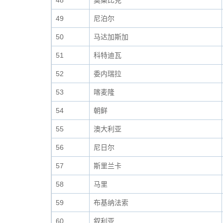
48
莫桑比克
49
尼泊尔
50
马达加斯加
51
科特迪瓦
52
委内瑞拉
53
喀麦隆
54
朝鲜
55
澳大利亚
56
尼日尔
57
斯里兰卡
58
马里
59
布基纳法索
60
叙利亚