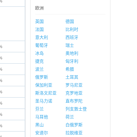
%
欧洲
英国
德国
法国
比利时
意大利
西班牙
葡萄牙
瑞士
%
冰岛
奥地利
%
捷克
匈牙利
%
波兰
希腊
俄罗斯
土耳其
%
保加利亚
罗马尼亚
%
斯洛文尼亚
克罗地亚
圣马力诺
直布罗陀
%
芬兰
列支敦士登
%
马耳他
荷兰
黑山
白俄罗斯
%
安道尔
拉脱维亚