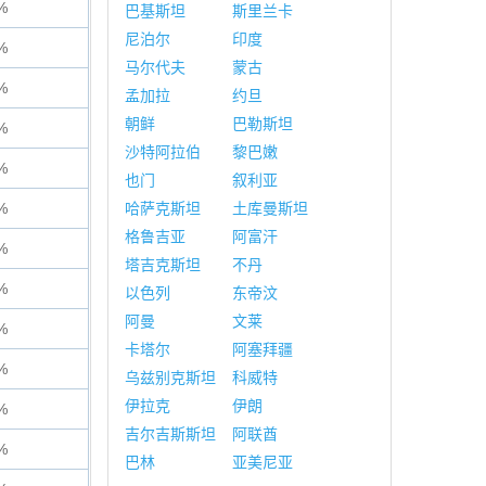
%
巴基斯坦
斯里兰卡
尼泊尔
印度
%
马尔代夫
蒙古
%
孟加拉
约旦
朝鲜
巴勒斯坦
%
沙特阿拉伯
黎巴嫩
%
也门
叙利亚
%
哈萨克斯坦
土库曼斯坦
格鲁吉亚
阿富汗
%
塔吉克斯坦
不丹
%
以色列
东帝汶
阿曼
文莱
%
卡塔尔
阿塞拜疆
%
乌兹别克斯坦
科威特
伊拉克
伊朗
%
吉尔吉斯斯坦
阿联酋
%
巴林
亚美尼亚