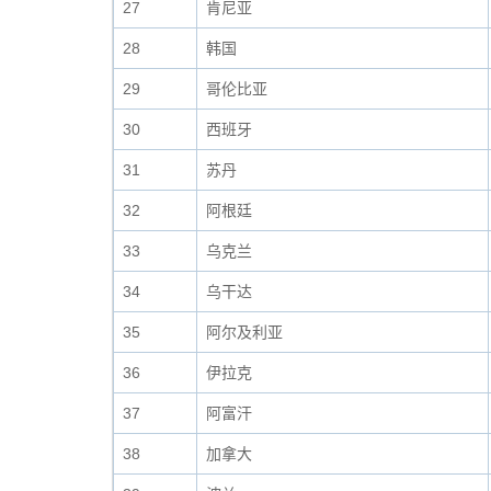
27
肯尼亚
28
韩国
29
哥伦比亚
30
西班牙
31
苏丹
32
阿根廷
33
乌克兰
34
乌干达
35
阿尔及利亚
36
伊拉克
37
阿富汗
38
加拿大