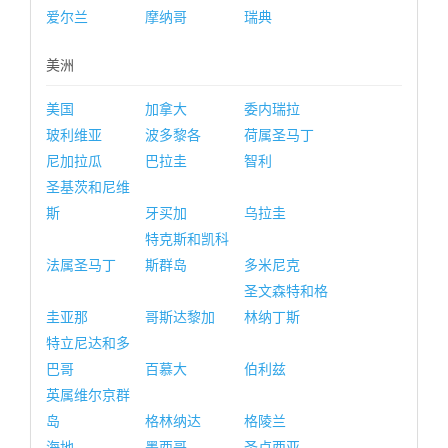
爱尔兰
摩纳哥
瑞典
美洲
美国
加拿大
委内瑞拉
玻利维亚
波多黎各
荷属圣马丁
尼加拉瓜
巴拉圭
智利
圣基茨和尼维
斯
牙买加
乌拉圭
特克斯和凯科
法属圣马丁
斯群岛
多米尼克
圣文森特和格
圭亚那
哥斯达黎加
林纳丁斯
特立尼达和多
巴哥
百慕大
伯利兹
英属维尔京群
岛
格林纳达
格陵兰
海地
墨西哥
圣卢西亚