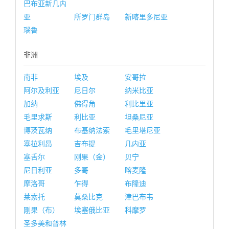
巴布亚新几内
亚
所罗门群岛
新喀里多尼亚
瑙鲁
非洲
南非
埃及
安哥拉
阿尔及利亚
尼日尔
纳米比亚
加纳
佛得角
利比里亚
毛里求斯
利比亚
坦桑尼亚
博茨瓦纳
布基纳法索
毛里塔尼亚
塞拉利昂
吉布提
几内亚
塞舌尔
刚果（金）
贝宁
尼日利亚
多哥
喀麦隆
摩洛哥
乍得
布隆迪
莱索托
莫桑比克
津巴布韦
刚果（布）
埃塞俄比亚
科摩罗
圣多美和普林