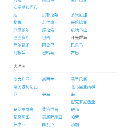
安提瓜和巴布
达
洪都拉斯
多米尼加
秘鲁
苏里南
哥伦比亚
厄瓜多尔
库拉索
危地马拉
巴巴多斯
巴西
开曼群岛
萨尔瓦多
阿鲁巴
巴拿马
阿根廷
巴哈马
古巴
大洋洲
澳大利亚
新西兰
基里巴斯
法属波利尼西
北马里亚纳群
亚
关岛
岛
密克罗尼西亚
马绍尔群岛
斐济群岛
联邦
瓦努阿图
美属萨摩亚
帕劳
萨摩亚
图瓦卢
汤加