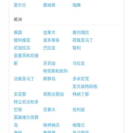
爱尔兰
摩纳哥
瑞典
美洲
美国
加拿大
委内瑞拉
玻利维亚
波多黎各
荷属圣马丁
尼加拉瓜
巴拉圭
智利
圣基茨和尼维
斯
牙买加
乌拉圭
特克斯和凯科
法属圣马丁
斯群岛
多米尼克
圣文森特和格
圭亚那
哥斯达黎加
林纳丁斯
特立尼达和多
巴哥
百慕大
伯利兹
英属维尔京群
岛
格林纳达
格陵兰
海地
墨西哥
圣卢西亚