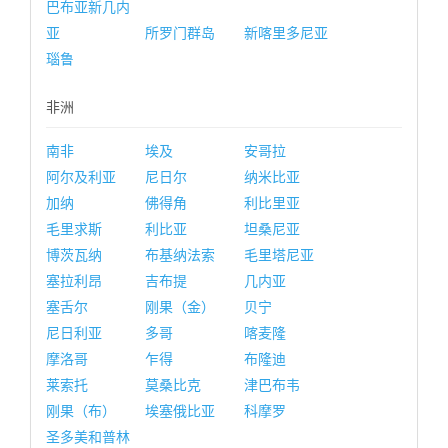
巴布亚新几内
亚
所罗门群岛
新喀里多尼亚
瑙鲁
非洲
南非
埃及
安哥拉
阿尔及利亚
尼日尔
纳米比亚
加纳
佛得角
利比里亚
毛里求斯
利比亚
坦桑尼亚
博茨瓦纳
布基纳法索
毛里塔尼亚
塞拉利昂
吉布提
几内亚
塞舌尔
刚果（金）
贝宁
尼日利亚
多哥
喀麦隆
摩洛哥
乍得
布隆迪
莱索托
莫桑比克
津巴布韦
刚果（布）
埃塞俄比亚
科摩罗
圣多美和普林