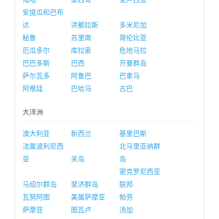
安提瓜和巴布
达
洪都拉斯
多米尼加
秘鲁
苏里南
哥伦比亚
厄瓜多尔
库拉索
危地马拉
巴巴多斯
巴西
开曼群岛
萨尔瓦多
阿鲁巴
巴拿马
阿根廷
巴哈马
古巴
大洋洲
澳大利亚
新西兰
基里巴斯
法属波利尼西
北马里亚纳群
亚
关岛
岛
密克罗尼西亚
马绍尔群岛
斐济群岛
联邦
瓦努阿图
美属萨摩亚
帕劳
萨摩亚
图瓦卢
汤加