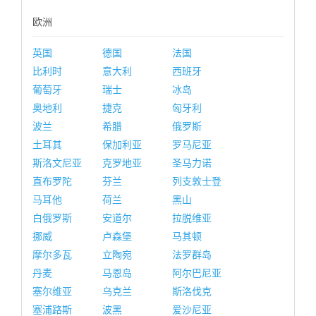
欧洲
英国
德国
法国
比利时
意大利
西班牙
葡萄牙
瑞士
冰岛
奥地利
捷克
匈牙利
波兰
希腊
俄罗斯
土耳其
保加利亚
罗马尼亚
斯洛文尼亚
克罗地亚
圣马力诺
直布罗陀
芬兰
列支敦士登
马耳他
荷兰
黑山
白俄罗斯
安道尔
拉脱维亚
挪威
卢森堡
马其顿
摩尔多瓦
立陶宛
法罗群岛
丹麦
马恩岛
阿尔巴尼亚
塞尔维亚
乌克兰
斯洛伐克
塞浦路斯
波黑
爱沙尼亚