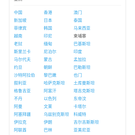
中国
香港
澳门
新加坡
日本
泰国
菲律宾
韩国
马来西亚
越南
印尼
柬埔寨
老挝
缅甸
巴基斯坦
斯里兰卡
尼泊尔
印度
马尔代夫
蒙古
孟加拉
约旦
朝鲜
巴勒斯坦
沙特阿拉伯
黎巴嫩
也门
叙利亚
哈萨克斯坦
土库曼斯坦
格鲁吉亚
阿富汗
塔吉克斯坦
不丹
以色列
东帝汶
阿曼
文莱
卡塔尔
阿塞拜疆
乌兹别克斯坦
科威特
伊拉克
伊朗
吉尔吉斯斯坦
阿联酋
巴林
亚美尼亚