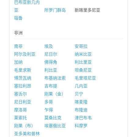
巴布亚新几内
亚
所罗门群岛
新喀里多尼亚
瑙鲁
非洲
南非
埃及
安哥拉
阿尔及利亚
尼日尔
纳米比亚
加纳
佛得角
利比里亚
毛里求斯
利比亚
坦桑尼亚
博茨瓦纳
布基纳法索
毛里塔尼亚
塞拉利昂
吉布提
几内亚
塞舌尔
刚果（金）
贝宁
尼日利亚
多哥
喀麦隆
摩洛哥
乍得
布隆迪
莱索托
莫桑比克
津巴布韦
刚果（布）
埃塞俄比亚
科摩罗
圣多美和普林