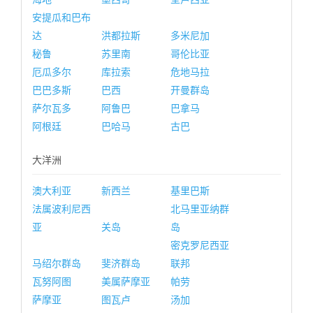
安提瓜和巴布
达
洪都拉斯
多米尼加
秘鲁
苏里南
哥伦比亚
厄瓜多尔
库拉索
危地马拉
巴巴多斯
巴西
开曼群岛
萨尔瓦多
阿鲁巴
巴拿马
阿根廷
巴哈马
古巴
大洋洲
澳大利亚
新西兰
基里巴斯
法属波利尼西
北马里亚纳群
亚
关岛
岛
密克罗尼西亚
马绍尔群岛
斐济群岛
联邦
瓦努阿图
美属萨摩亚
帕劳
萨摩亚
图瓦卢
汤加