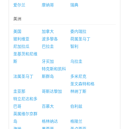
爱尔兰
摩纳哥
瑞典
美洲
美国
加拿大
委内瑞拉
玻利维亚
波多黎各
荷属圣马丁
尼加拉瓜
巴拉圭
智利
圣基茨和尼维
斯
牙买加
乌拉圭
特克斯和凯科
法属圣马丁
斯群岛
多米尼克
圣文森特和格
圭亚那
哥斯达黎加
林纳丁斯
特立尼达和多
巴哥
百慕大
伯利兹
英属维尔京群
岛
格林纳达
格陵兰
海地
墨西哥
圣卢西亚