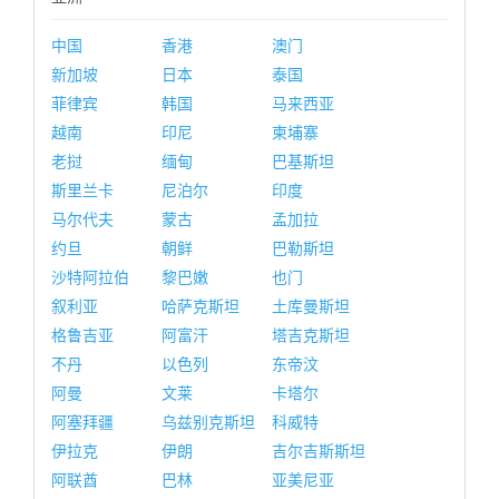
中国
香港
澳门
新加坡
日本
泰国
菲律宾
韩国
马来西亚
越南
印尼
柬埔寨
老挝
缅甸
巴基斯坦
斯里兰卡
尼泊尔
印度
马尔代夫
蒙古
孟加拉
约旦
朝鲜
巴勒斯坦
沙特阿拉伯
黎巴嫩
也门
叙利亚
哈萨克斯坦
土库曼斯坦
格鲁吉亚
阿富汗
塔吉克斯坦
不丹
以色列
东帝汶
阿曼
文莱
卡塔尔
阿塞拜疆
乌兹别克斯坦
科威特
伊拉克
伊朗
吉尔吉斯斯坦
阿联酋
巴林
亚美尼亚