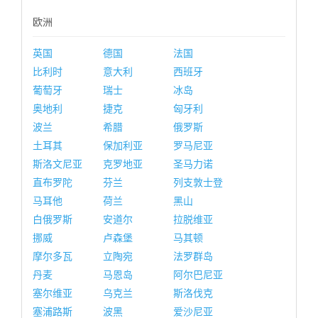
欧洲
英国
德国
法国
比利时
意大利
西班牙
葡萄牙
瑞士
冰岛
奥地利
捷克
匈牙利
波兰
希腊
俄罗斯
土耳其
保加利亚
罗马尼亚
斯洛文尼亚
克罗地亚
圣马力诺
直布罗陀
芬兰
列支敦士登
马耳他
荷兰
黑山
白俄罗斯
安道尔
拉脱维亚
挪威
卢森堡
马其顿
摩尔多瓦
立陶宛
法罗群岛
丹麦
马恩岛
阿尔巴尼亚
塞尔维亚
乌克兰
斯洛伐克
塞浦路斯
波黑
爱沙尼亚